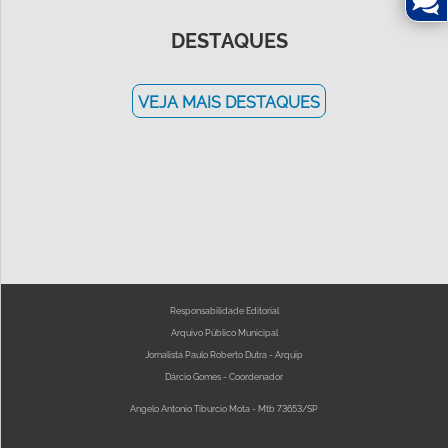
DESTAQUES
PORTAL
DE
VEJA MAIS DESTAQUES
PROCESSOS
Responsabilidade Editorial
Arquivo Público Municipal
Jornalista Paulo Roberto Dutra - Arquip
Dárcio Gomes - Coordenador
Angelo Antonio Tiburcio Mota - Mtb 73653/SP