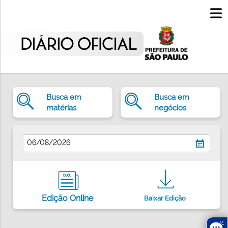
INÍCIO
MATÉRIAS
PAINEL
DE
Busca em
Busca em
NEGÓCIOS
matérias
negócios
DIÁRIO
ABERTO
CLIPPING
Edição Online
Baixar Edição
MEMÓRIA
GLOSSÁRIO