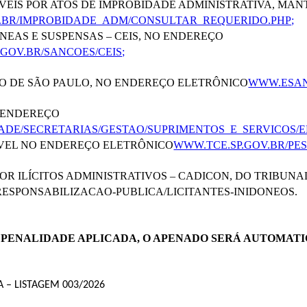
EIS POR ATOS DE IMPROBIDADE ADMINISTRATIVA, MANT
.BR/IMPROBIDADE_ADM/CONSULTAR_REQUERIDO.PHP;
EAS E SUSPENSAS – CEIS, NO ENDEREÇO
OV.BR/SANCOES/CEIS;
O DE SÃO PAULO, NO ENDEREÇO ELETRÔNICO
WWW.ESAN
O ENDEREÇO
ADE/SECRETARIAS/GESTAO/SUPRIMENTOS_E_SERVICOS/E
NÍVEL NO ENDEREÇO ELETRÔNICO
WWW.TCE.SP.GOV.BR/PE
 ILÍCITOS ADMINISTRATIVOS – CADICON, DO TRIBUNAL
ESPONSABILIZACAO-PUBLICA/LICITANTES-INIDONEOS.
A PENALIDADE APLICADA, O APENADO SERÁ AUTOMAT
 – LISTAGEM 003/2026