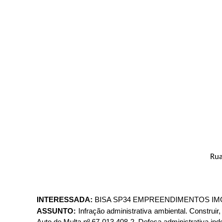
Rua
INTERESSADA:
BISA SP34 EMPREENDIMENTOS IMO
ASSUNTO:
Infração administrativa ambiental. Construi
Auto de Multa nº 67-013.408-2. Defesa administrativa in