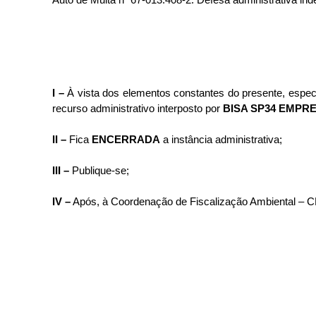
I –
À vista dos elementos constantes do presente, especi
recurso administrativo interposto por
BISA SP34 EMPR
II –
Fica
ENCERRADA
a instância administrativa;
III –
Publique-se;
IV –
Após, à Coordenação de Fiscalização Ambiental – C