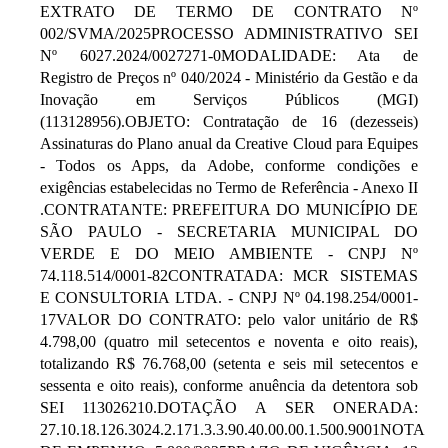
EXTRATO DE TERMO DE CONTRATO Nº
002/SVMA/2025PROCESSO ADMINISTRATIVO SEI
Nº 6027.2024/0027271-0MODALIDADE: Ata de
Registro de Preços nº 040/2024 - Ministério da Gestão e da
Inovação em Serviços Públicos (MGI)
(113128956).OBJETO: Contratação de 16 (dezesseis)
Assinaturas do Plano anual da Creative Cloud para Equipes
- Todos os Apps, da Adobe, conforme condições e
exigências estabelecidas no Termo de Referência - Anexo II
.CONTRATANTE: PREFEITURA DO MUNICÍPIO DE
SÃO PAULO - SECRETARIA MUNICIPAL DO
VERDE E DO MEIO AMBIENTE - CNPJ Nº
74.118.514/0001-82CONTRATADA: MCR SISTEMAS
E CONSULTORIA LTDA. - CNPJ Nº 04.198.254/0001-
17VALOR DO CONTRATO: pelo valor unitário de R$
4.798,00 (quatro mil setecentos e noventa e oito reais),
totalizando R$ 76.768,00 (setenta e seis mil setecentos e
sessenta e oito reais), conforme anuência da detentora sob
SEI 113026210.DOTAÇÃO A SER ONERADA:
27.10.18.126.3024.2.171.3.3.90.40.00.00.1.500.9001NOTA