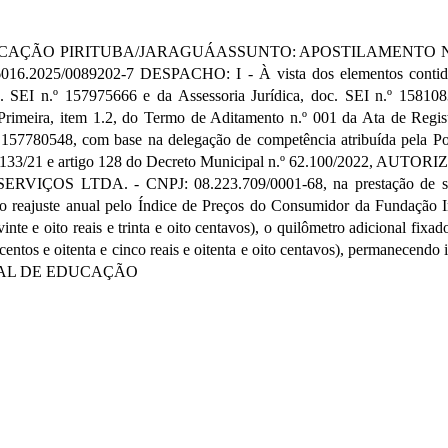
AÇÃO PIRITUBA/JARAGUÁASSUNTO: APOSTILAMENTO N.º 20
/0089202-7 DESPACHO: I - À vista dos elementos contidos no
. SEI n.º 157975666 e da Assessoria Jurídica, doc. SEI n.º 158108
a Primeira, item 1.2, do Termo de Aditamento n.º 001 da Ata de Re
57780548, com base na delegação de competência atribuída pela Port
.º 14.133/21 e artigo 128 do Decreto Municipal n.º 62.100/2022, A
RVIÇOS LTDA. - CNPJ: 08.223.709/0001-68, na prestação de serv
a o reajuste anual pelo Índice de Preços do Consumidor da Fundação 
inte e oito reais e trinta e oito centavos), o quilômetro adicional fix
entos e oitenta e cinco reais e oitenta e oito centavos), permanecendo i
AL DE EDUCAÇÃO