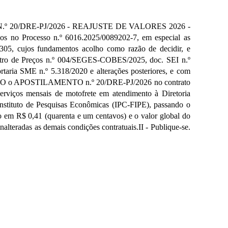
/DRE-PJ/2026 - REAJUSTE DE VALORES 2026 -
 Processo n.º 6016.2025/0089202-7, em especial as
305, cujos fundamentos acolho como razão de decidir, e
gistro de Preços n.º 004/SEGES-COBES/2025, doc. SEI n.º
aria SME n.º 5.318/2020 e alterações posteriores, e com
UTORIZO o APOSTILAMENTO n.º 20/DRE-PJ/2026 no contrato
iços mensais de motofrete em atendimento à Diretoria
Instituto de Pesquisas Econômicas (IPC-FIPE), passando o
ado em R$ 0,41 (quarenta e um centavos) e o valor global do
nalteradas as demais condições contratuais.II - Publique-se.