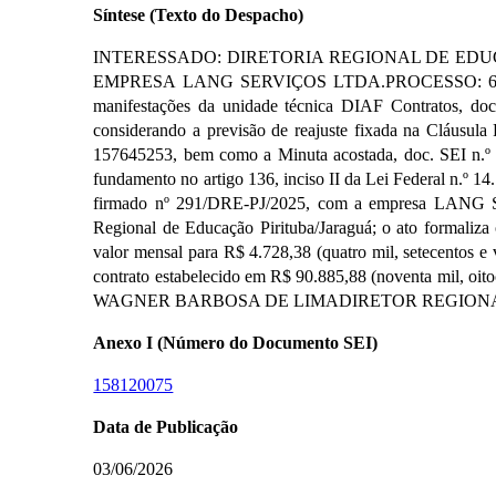
Síntese (Texto do Despacho)
INTERESSADO: DIRETORIA REGIONAL DE EDUC
EMPRESA LANG SERVIÇOS LTDA.PROCESSO: 6016.2025
manifestações da unidade técnica DIAF Contratos, doc
considerando a previsão de reajuste fixada na Cláusul
157645253, bem como a Minuta acostada, doc. SEI n.º 1
fundamento no artigo 136, inciso II da Lei Federal n
firmado nº 291/DRE-PJ/2025, com a empresa LANG SE
Regional de Educação Pirituba/Jaraguá; o ato formaliz
valor mensal para R$ 4.728,38 (quatro mil, setecentos e v
contrato estabelecido em R$ 90.885,88 (noventa mil, oitoc
WAGNER BARBOSA DE LIMADIRETOR REGION
Anexo I (Número do Documento SEI)
158120075
Data de Publicação
03/06/2026