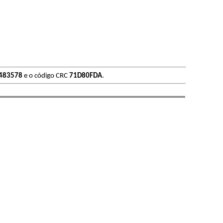
483578
e o código CRC
71D80FDA
.