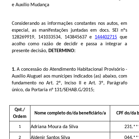
e Auxílio Mudança
Considerando as informações constantes nos autos, em
especial, as manifestações juntadas em docs. SEI nºs
128269919
,
141033534
,
143845637
e
144402715
que
acolho como razão de decidir e passa a integrar a
presente decisão,
DETERMINO:
1.
A concessão do Atendimento Habitacional Provisório -
Auxílio Aluguel aos munícipes indicados (as) abaixo, com
fundamento no Art. 2º, Inciso II e Art. 3º, Parágrafo
único, da Portaria n° 131/SEHAB.G/2015;
Qnt./
Nome completo do/da beneficiário/a
CPF do/da b
Ordem
1
Adriana Moura da Silva
231.**
2
Aldenir Santos Silva
044.**