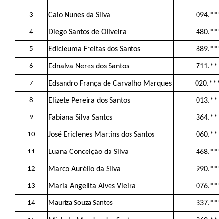
3
Caio Nunes da Silva
094.**
4
Diego Santos de Oliveira
480.**
5
Edicleuma Freitas dos Santos
889.**
6
Ednalva Neres dos Santos
711.**
7
Edsandro França de Carvalho Marques
020.**
8
Elizete Pereira dos Santos
013.**
9
Fabiana Silva Santos
364.**
10
José Ericlenes Martins dos Santos
060.**
11
Luana Conceição da Silva
468.**
12
Marco Aurélio da Silva
990.**
13
Maria Angelita Alves Vieira
076.**
14
Mauriza Souza Santos
337.**