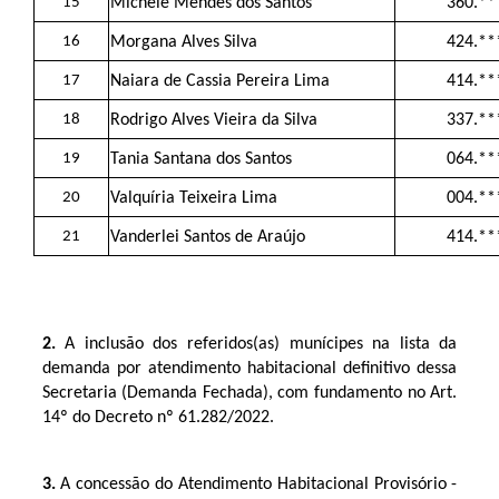
15
Michele Mendes dos Santos
360.**
16
Morgana Alves Silva
424.**
17
Naiara de Cassia Pereira Lima
414.**
18
Rodrigo Alves Vieira da Silva
337.**
19
Tania Santana dos Santos
064.**
20
Valquíria Teixeira Lima
004.**
21
Vanderlei Santos de Araújo
414.**
2.
A inclusão dos referidos(as) munícipes na lista da
demanda por atendimento habitacional definitivo dessa
Secretaria (Demanda Fechada), com fundamento no Art.
14º do Decreto nº 61.282/2022.
3.
A concessão do Atendimento Habitacional Provisório -