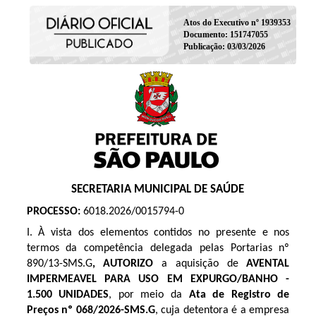
Atos do Executivo nº 1939353
Documento: 151747055
Publicação: 03/03/2026
SECRETARIA MUNICIPAL DE SAÚDE
PROCESSO:
6018.2026/0015794-0
I. À vista dos elementos contidos no presente e nos
termos da competência delegada pelas Portarias nº
890/13-SMS.G
, AUTORIZO
a aquisição de
AVENTAL
IMPERMEAVEL PARA USO EM EXPURGO/BANHO -
1.500 UNIDADES
, por meio da
Ata de Registro de
Preços
nº 068/2026
-SMS.G
, cuja detentora é a empresa