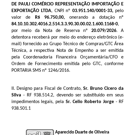
DE PAULI COMÉRCIO REPRESENTAÇÃO IMPORTAÇÃO E
EXPORTAÇÃO LTDA
, CNPJ nº
03.951.140/0001-33
,
pelo
valor de
R$ 96.750,00
,
onerando a dotação nº
84.10.10.302.4016.2.514
.3.3.90.30.00.02.1.600.1168-0
,
por meio da Nota de Reserva nº
20.079
/2026
. A
detentora receberá por meio do endereço eletrônico (e-
mail) fornecido ao Grupo Técnico de Compras/GTC Área
Técnica, a respectiva Nota de Empenho a ser emitida
pela Coordenadoria Financeira Orçamentária/CFO e
Ordem de Fornecimento emitida pelo GTC, conforme
PORTARIA SMS nº 1246/2016.
II. Designo para Fiscal de Contrato, 
Sr. Bruno Cicero da 
Silva
 - RF 
938.514.2
, devendo ser substituído em seus 
impedimentos legais, pela 
Sr. Celio Roberto Jorge
 - RF 
938.501.1
Aparecido Duarte de Oliveira