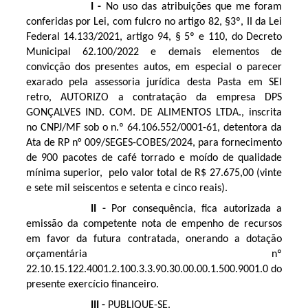
I -
No uso das atribuições que me foram
conferidas por Lei, com fulcro no artigo 82, §3º, II da Lei
Federal 14.133/2021, artigo 94, § 5º e 110, do Decreto
Municipal 62.100/2022 e demais elementos de
convicção dos presentes autos, em especial o parecer
exarado pela assessoria jurídica desta Pasta em SEI
retro, AUTORIZO a contratação da empresa
DPS
GONÇALVES IND. COM. DE ALIMENTOS LTDA.
, inscrita
no CNPJ/MF sob o n.º
64.106.552/0001-61
, detentora da
Ata de RP n°
009/SEGES-COBES/2024
, para fornecimento
de 900 pacotes de café torrado e moído de qualidade
mínima superior
, pelo valor total de R$
27.675,00
(vinte
e sete mil seiscentos e setenta e cinco reais).
II -
Por consequência, fica autorizada a
emissão da competente nota de empenho de recursos
em favor da futura contratada, onerando a dotação
orçamentária nº
22.10.15.122.4001.2.100.3.3.90.30.00.00.1.500.9001.0
do
presente exercício financeiro.
III -
PUBLIQUE-SE.