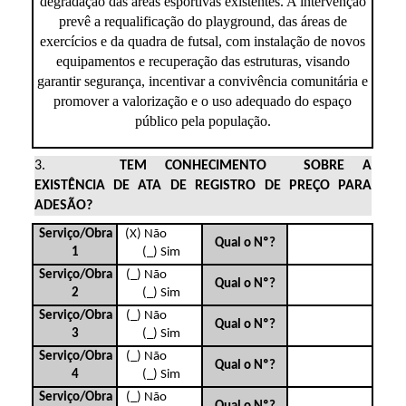
degradação das áreas esportivas existentes. A intervenção
prevê a requalificação do playground, das áreas de
exercícios e da quadra de futsal, com instalação de novos
equipamentos e recuperação das estruturas, visando
garantir segurança, incentivar a convivência comunitária e
promover a valorização e o uso adequado do espaço
público pela população.
TEM CONHECIMENTO SOBRE A
EXISTÊNCIA DE ATA DE REGISTRO DE PREÇO PARA
ADESÃO?
(X) Não
Serviço/Obra
Qual o Nº?
(_) Sim
1
(_) Não
Serviço/Obra
Qual o Nº?
(_) Sim
2
(_) Não
Serviço/Obra
Qual o Nº?
(_) Sim
3
(_) Não
Serviço/Obra
Qual o Nº?
(_) Sim
4
(_) Não
Serviço/Obra