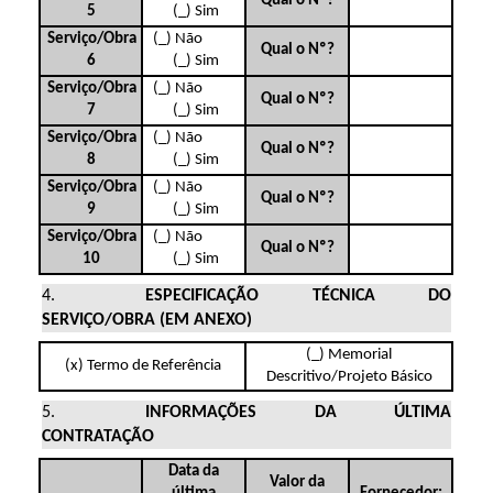
Qual o Nº?
(_) Sim
5
(_) Não
Serviço/Obra
Qual o Nº?
(_) Sim
6
(_) Não
Serviço/Obra
Qual o Nº?
(_) Sim
7
(_) Não
Serviço/Obra
Qual o Nº?
(_) Sim
8
(_) Não
Serviço/Obra
Qual o Nº?
(_) Sim
9
(_) Não
Serviço/Obra
Qual o Nº?
(_) Sim
10
ESPECIFICAÇÃO TÉCNICA DO
SERVIÇO/OBRA (EM ANEXO)
(_) Memorial
(x) Termo de Referência
Descritivo/Projeto Básico
INFORMAÇÕES DA ÚLTIMA
CONTRATAÇÃO
Data da
Valor da