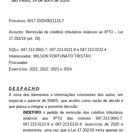
São Paulo, 14 de abril de 2026.
Processo:
6017.2025/0021115-7
Assunto: Remissão de créditos tributários relativos ao IPTU – Lei
17.202/19 (art. 26)
SQLs
:
047.213.0041-7, 047.213.0121-9 e 047.213.0132-4
Interessados:
WILSON FORTUNATO TRISTÃO
Procurador:
Exercícios: 2021, 2022, 2023 e 2024.
D E S P A C H O
:
À vista dos elementos e informações constantes dos autos, em
especial o parecer de DIMIS, que acolho como razão de decidir e
que passa a integrar a presente decisão
:
INDEFIRO
o pedido
de remissão dos créditos tributários
relativos ao
s
IPTU do
s
imóve
is
047.213.0041-7,
047.213.0121-9 e 047.213.0132-4
, exercícios de 2020 e
posteriores, uma vez que a Lei 17.202/19 inclui apenas os