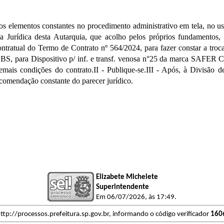
ementos constantes no procedimento administrativo em tela, no uso d
 Jurídica desta Autarquia, que acolho pelos próprios fundamentos, e
atual do Termo de Contrato nº 564/2024, para fazer constar a troca 
 para Dispositivo p/ inf. e transf. venosa n°25 da marca SAFER C
mais condições do contrato.II - Publique-se.III - Após, à Divisão d
ecomendação constante do parecer jurídico.
Elizabete Michelete
Superintendente
Em 06/07/2026, às 17:49.
ttp://processos.prefeitura.sp.gov.br, informando o código verificador
160