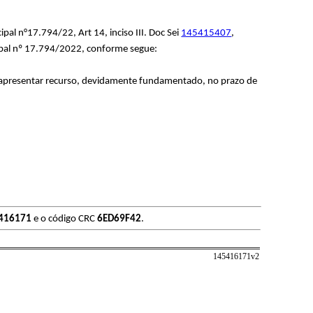
l n°17.794/22, Art 14, inciso III. Doc Sei
145415407
,
icipal nº 17.794/2022, conforme segue:
 apresentar recurso, devidamente fundamentado, no prazo de
416171
e o código CRC
6ED69F42
.
145416171v
2