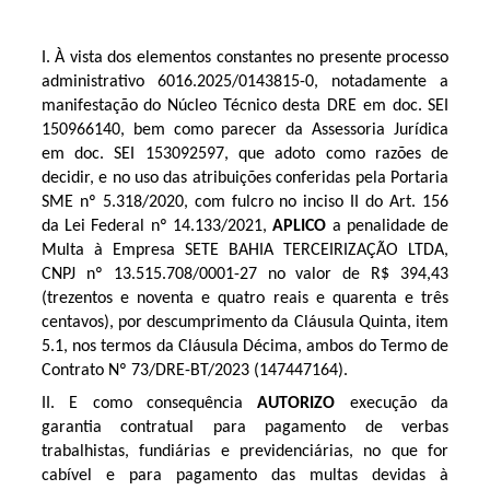
I. À vista dos elementos constantes no presente processo
administrativo 6016.2025/0143815-0, notadamente a
manifestação do Núcleo Técnico desta DRE em doc. SEI
150966140, bem como parecer da Assessoria Jurídica
em doc. SEI 153092597, que adoto como razões de
decidir, e no uso das atribuições conferidas pela Portaria
SME nº 5.318/2020, com fulcro no inciso II do Art. 156
da Lei Federal nº 14.133/2021,
APLICO
a penalidade de
Multa à Empresa
SETE BAHIA TERCEIRIZAÇÃO LTDA,
CNPJ nº 13.515.708/0001-27
no valor de
R$ 394,43
(trezentos e noventa e quatro reais e quarenta e três
centavos)
, por descumprimento da Cláusula Quinta, item
5.1, nos termos da Cláusula Décima, ambos do Termo de
Contrato Nº
73/DRE-BT/2023
(147447164).
II. E como consequência
AUTORIZO
execução da
garantia contratual para pagamento de verbas
trabalhistas, fundiárias e previdenciárias, no que for
cabível e para pagamento das multas devidas à