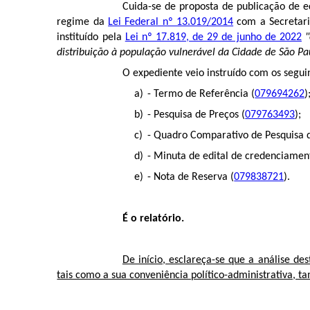
Cuida-se de proposta de publicação de e
regime da
Lei Federal nº 13.019/2014
com a Secretari
instituído pela
Lei nº 17.819, de 29 de junho de 2022
"
distribuição à população vulnerável da Cidade de São P
O expediente veio instruído com os segui
- Termo de Referência (
079694262
)
- Pesquisa de Preços (
079763493
);
- Quadro Comparativo de Pesquisa d
- Minuta de edital de credenciamen
- Nota de Reserva (
079838721
).
É o relatório.
De início, esclareça-se que a análise des
tais como a sua conveniência político-administrativa, 