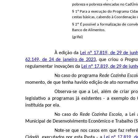
pobreza e pobreza elencadas no CadÚni
§ 1º Para a execução do Programa Cidad
cestas básicas, cabendo à Coordenação d
§ 2º É possível a formalização de conv
Banco de Alimentos.
(grifei)
À edição da
Lei nº 17.819, de 29 de jun
62.149, de 24 de janeiro de 2023
, que criou o
Progr
regulamentar inovações da
Lei nº 17.819, de 29 de jun
No caso do programa
Rede Cozinha Escol
momento, de que tenha havido edição de ato normativo 
Observa-se que a Lei, além de criar pr
legislativo a programas já existentes - a exemplo do
instituída por ela.
No caso do
Rede Cozinha Escola
, a Lei
Municipal de Desenvolvimento Econômico e Trabalho 
Note-se que nos casos em que faz referên
Cidadã
, executados por esta Pasta - a
Lei nº 17.819, d