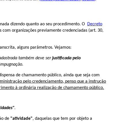
o, nada dizendo quanto ao seu procedimento. O
Decreto
as com organizações previamente credenciadas (art. 30,
ranscrita, alguns parâmetros. Vejamos:
 cadastrada também deve ser
justificada pelo
a impugnação.
dispensa de chamamento público, ainda que seja com
ministração pelo credenciamento, penso que a instrução
rimento à ordinária realização de chamamento público.
vidades"
.
ção de
"atividade"
, daquelas que tem por objeto a