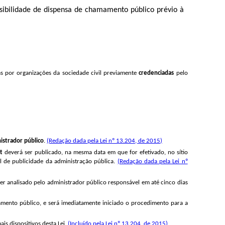
ssibilidade de dispensa de chamamento público prévio à
s por organizações da sociedade civil previamente
credenciadas
pelo
nistrador público
.
(Redação dada pela Lei nº 13.204, de 2015)
ut
deverá ser publicado, na mesma data em que for efetivado, no sítio
al de publicidade da administração pública.
(Redação dada pela Lei nº
ser analisado pelo administrador público responsável em até cinco dias
mento público, e será imediatamente iniciado o procedimento para a
is dispositivos desta Lei.
(Incluído pela Lei nº 13.204, de 2015)