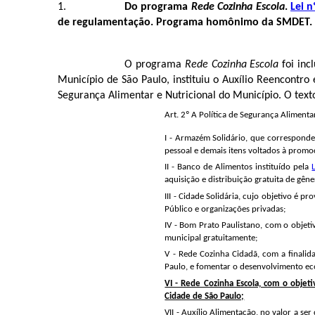
Do programa
Rede Cozinha Escola
.
Lei n
de regulamentação. Programa homônimo da SMDET. T
O programa
Rede Cozinha Escola
foi in
Município de São Paulo, instituiu o Auxílio Reencontr
Segurança Alimentar e Nutricional do Município. O texto
Art. 2º A Política de Segurança Alimenta
I - Armazém Solidário, que corresponde
pessoal e demais itens voltados à promo
II - Banco de Alimentos instituído pela
aquisição e distribuição gratuita de gên
III - Cidade Solidária, cujo objetivo é 
Público e organizações privadas;
IV - Bom Prato Paulistano, com o objeti
municipal gratuitamente;
V - Rede Cozinha Cidadã, com a finalid
Paulo, e fomentar o desenvolvimento ec
VI - Rede Cozinha Escola, com o objet
Cidade de São Paulo;
VII - Auxílio Alimentação, no valor a s