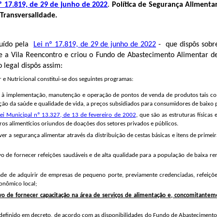
º 17.819, de 29 de junho de 2022
.
Política de Segurança Alimenta
ransversalidade.
cluído pela
Lei nº 17.819, de 29 de junho de 2022
- que dispôs sobr
o e a Vila Reencontro e criou o Fundo de Abastecimento Alimentar de
 legal dispôs assim:
r e Nutricional constitui-se dos seguintes programas:
 à implementação, manutenção e operação de pontos de venda de produtos tais como
ção da saúde e qualidade de vida, a preços subsidiados para consumidores de baixo 
Lei Municipal nº 13.327, de 13 de fevereiro de 2002
, que são as estruturas físicas
eros alimentícios oriundos de doações dos setores privados e públicos.
prover a segurança alimentar através da distribuição de cestas básicas e itens de pri
vo de fornecer refeições saudáveis e de alta qualidade para a população de baixa re
ade de adquirir de empresas de pequeno porte, previamente credenciadas, refeiçõe
onômico local;
ivo de fornecer capacitação na área de serviços de alimentação e, concomitanteme
er definido em decreto, de acordo com as disponibilidades do Fundo de Abastecimento 