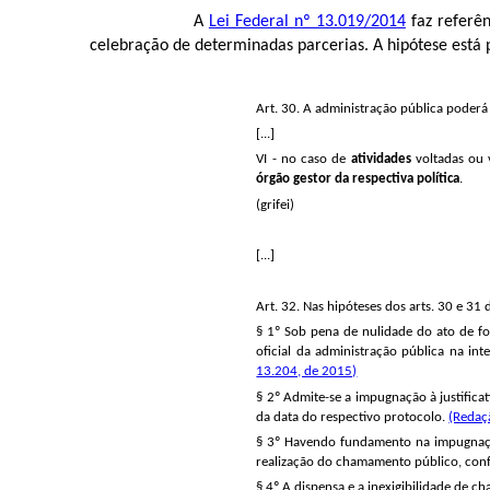
A
Lei Federal nº 13.019/2014
faz referên
celebração de determinadas parcerias. A hipótese está 
Art. 30. A administração pública poder
[...]
VI - no caso de
atividades
voltadas ou 
órgão gestor da respectiva política
.
(grifei)
[...]
Art. 32. Nas hipóteses dos arts. 30 e 31
§ 1º Sob pena de nulidade do ato de for
oficial da administração pública na in
13.204, de 2015)
§ 2º Admite-se a impugnação à justifica
da data do respectivo protocolo.
(Redaç
§ 3º Havendo fundamento na impugnação
realização do chamamento público, con
§ 4º A dispensa e a inexigibilidade de 