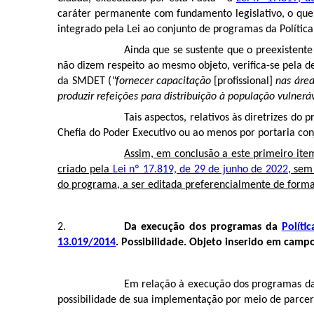
caráter permanente com fundamento legislativo, o que, 
integrado pela Lei ao conjunto de programas da Política
Ainda que se sustente que o preexistent
não dizem respeito ao mesmo objeto, verifica-se pela d
da SMDET (
"fornecer capacitação
[profissional]
nas área
produzir refeições para distribuição à população vulner
Tais aspectos, relativos às diretrizes 
Chefia do Poder Executivo ou ao menos por portaria con
Assim, em conclusão a este primeiro it
criado pela
Lei nº 17.819, de 29 de junho de 2022
, sem
do programa, a ser editada preferencialmente de forma 
Da execução dos programas da
Políti
13.019/2014
. Possibilidade. Objeto inserido em camp
Em relação à execução dos programas da 
possibilidade de sua implementação por meio de parce