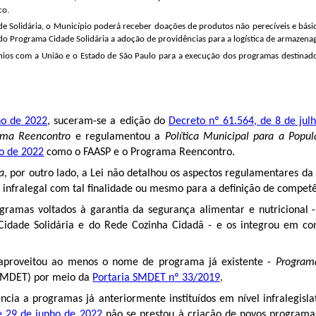
co.
e Solidária, o Município poderá receber doações de produtos não perecíveis e básic
o Programa Cidade Solidária a adoção de providências para a logística de armazenag
ênios com a União e o Estado de São Paulo para a execução dos programas destinad
ho de 2022
, suceram-se a edição do
Decreto nº 61.564, de 8 de jul
ama Reencontro
e regulamentou a
Política Municipal para a Popu
ho de 2022
como o FAASP e o Programa Reencontro.
a
, por outro lado, a Lei não detalhou os aspectos regulamentares da
infralegal com tal finalidade ou mesmo para a definição de compet
ogramas voltados à garantia da segurança alimentar e nutricional
 Cidade Solidária e do Rede Cozinha Cidadã - e os integrou em con
 aproveitou ao menos o nome de programa já existente -
Program
(SMDET) por meio da
Portaria SMDET nº 33/2019
.
cia a programas já anteriormente instituídos em nível infralegisla
e 29 de junho de 2022
não se prestou à criação de novos programas