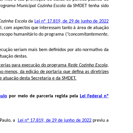
ograma Municipal Cozinha Escola
da SMDET tenha sido
Cozinha Escola
da
Lei nº 17.819, de 29 de junho de 2022
al, com aspectos que interessam tanto à área de atuação
o escopo humanitário do programa (
"concomitantemente,
xecução seriam mais bem definidos por ato normativo da
atuação destas.
rcerias para execução do programa
Rede Cozinha Escola
,
o menos, da edição de portaria que defina as diretrizes
de atuação desta Secretaria e da SMDET.
aulo
por meio de parceria regida pela
Lei Federal nº
 Paulo, a
Lei nº 17.819, de 29 de junho de 2022
previu a