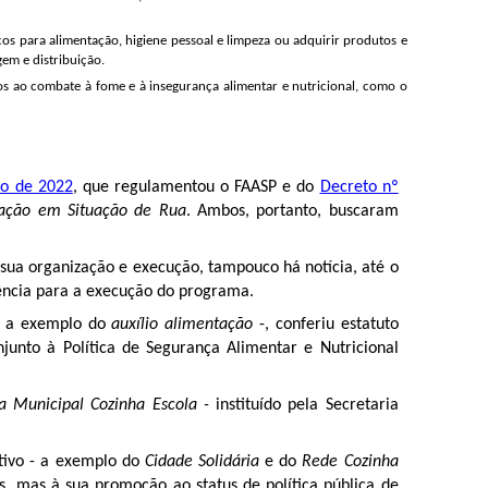
os para alimentação, higiene pessoal e limpeza ou adquirir produtos e
em e distribuição.
os ao combate à fome e à insegurança alimentar e nutricional, como o
ho de 2022
, que regulamentou o FAASP e do
Decreto nº
lação em Situação de Rua
. Ambos, portanto, buscaram
 sua organização e execução, tampouco há notícia, até o
ência para a execução do programa.
 - a exemplo do
auxílio alimentação
-, conferiu estatuto
junto à Política de Segurança Alimentar e Nutricional
a Municipal Cozinha Escola -
instituído pela Secretaria
tivo - a exemplo do
Cidade Solidária
e do
Rede Cozinha
, mas à sua promoção ao status de política pública de