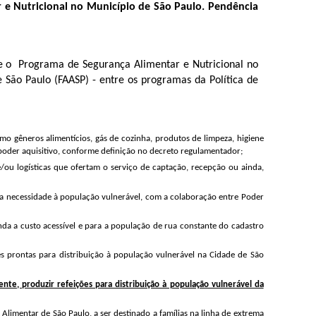
r e Nutricional no Município de São Paulo. Pendência
e o Programa de Segurança Alimentar e Nutricional no
 São Paulo (FAASP) - entre os programas da Política de
 gêneros alimentícios, gás de cozinha, produtos de limpeza, higiene
poder aquisitivo, conforme definição no decreto regulamentador;
 e/ou logísticas que ofertam o serviço de captação, recepção ou ainda,
meira necessidade à população vulnerável, com a colaboração entre Poder
nda a custo acessível e para a população de rua constante do cadastro
s prontas para distribuição à população vulnerável na Cidade de São
nte, produzir refeições para distribuição à população vulnerável da
Alimentar de São Paulo, a ser destinado a famílias na linha de extrema