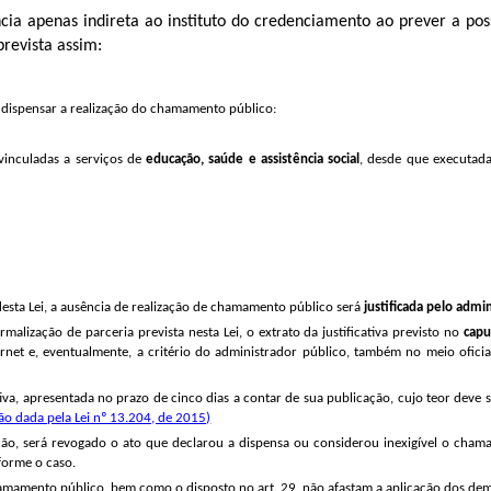
cia apenas indireta ao instituto do credenciamento ao prever a po
prevista assim:
á dispensar a realização do chamamento público:
vinculadas a serviços de
educação, saúde e assistência social
, desde que executada
 desta Lei, a ausência de realização de chamamento público será
justificada pelo admi
malização de parceria prevista nesta Lei, o extrato da justificativa previsto no
cap
ternet e, eventualmente, a critério do administrador público, também no meio ofici
tiva, apresentada no prazo de cinco dias a contar de sua publicação, cujo teor deve 
ão dada pela Lei nº 13.204, de 2015)
, será revogado o ato que declarou a dispensa ou considerou inexigível o chama
forme o caso.
chamamento público, bem como o disposto no art. 29, não afastam a aplicação dos dema