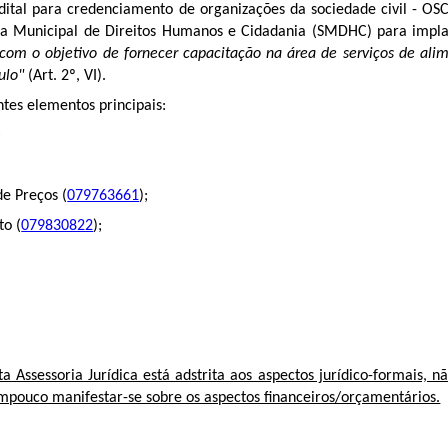
dital para credenciamento de organizações da sociedade civil - OS
a Municipal de Direitos Humanos e Cidadania (SMDHC) para impl
com o objetivo de fornecer capacitação na área de serviços de ali
aulo"
(Art. 2º, VI).
ntes elementos principais:
;
e Preços (
079763661
);
to (
079830822
);
ta Assessoria Jurídica está adstrita aos aspectos jurídico-formais, 
tampouco manifestar-se sobre os aspectos financeiros/orçamentários.