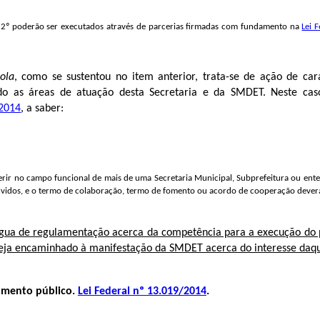
. 2º poderão ser executados através de parcerias firmadas com fundamento na
Lei 
ola
, como se sustentou no item anterior, trata-se de ação de ca
nando as áreas de atuação desta Secretaria e da SMDET. Neste cas
/2014
, a saber:
erir no campo funcional de mais de uma Secretaria Municipal, Subprefeitura ou ente
olvidos, e o termo de colaboração, termo de fomento ou acordo de cooperação deverá 
ngua de regulamentação acerca da competência para a execução do 
seja encaminhado à manifestação da SMDET acerca do interesse daqu
amento público.
Lei Federal nº 13.019/2014
.