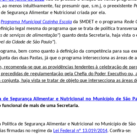
ao menos intuitivamente, faz presumir que, s.m.j, o preexistente
Pr
 de Segurança Alimentar e Nutricional criada por ela.
e
Programa Municipal Cozinha Escola
da SMDET e o programa
Rede 
efinição legal mesma do programa que se trata de política transvers
s de serviços de alimentação"
)
quanto desta Secretaria, haja vista 
ável da Cidade de São Paulo"
).
do programa, bem como quanto à definição da competência para sua e
junta das duas Pastas, já que o programa intersecciona as áreas de 
em, recomenda-se que as providências tendentes à celebração de pa
 precedidas de regulamentação pela Chefia do Poder Executivo ou, a
conjunta, haja vista se tratar de objeto que intersecciona as áreas 
ca de Segurança Alimentar e Nutricional no Município de São P
o funcional de mais de uma Secretaria.
Politica de Segurança Alimentar e Nutricional no Município de São
rias firmadas no regime da
Lei Federal nº 13.019/2014
. Confira-se: