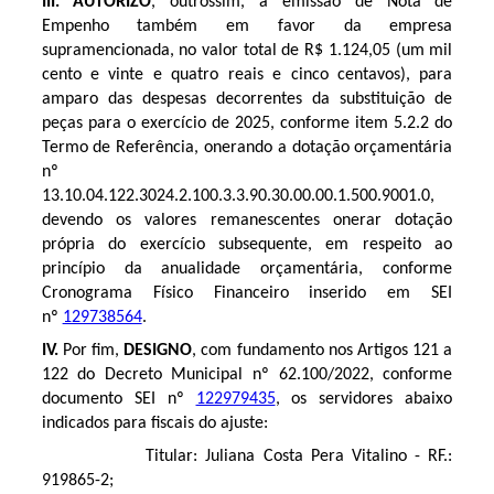
III.
AUTORIZO
, outrossim, a emissão de Nota de
Empenho também em favor da empresa
supramencionada, no valor total de R$
1.124,05 (um mil
cento e vinte e quatro reais e cinco centavos)
, para
amparo das despesas decorrentes da substituição de
peças para o exercício de 2025, conforme item 5.2.2 do
Termo de Referência, onerando a dotação orçamentária
nº
13.10.04.122.3024.2.100.3.3.90.30.00.00.1.500.9001.0,
devendo os valores remanescentes onerar dotação
própria do exercício subsequente, em respeito ao
princípio da anualidade orçamentária, conforme
Cronograma Físico Financeiro
inserido em
SEI
nº
129738564
.
IV.
Por fim,
DESIGNO
, com fundamento nos Artigos 121 a
122 do Decreto Municipal nº 62.100/2022,
conforme
documento SEI nº
122979435
,
os servidores abaixo
indicados para fiscais do ajuste:
Titular: Juliana Costa Pera Vitalino - RF.:
919865-2;