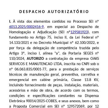
D E S P A C H O A U T O R I Z A T Ó R I O
I.
À vista dos elementos contidos no Processo SEI nº
6013.2025/0002416-9
, em especial ao Despacho de
Homologação e Adjudicação (SEI nº
129581923
), com
fundamento no Artigo 75, inciso II, da Lei Federal nº
14.133/2021 e no Decreto Municipal nº 62.100/2022, e
por força da delegação de competência trazida pelo
Artigo 3º, inciso I, alínea "a", da Portaria SEGES nº
110/2024,
AUTORIZO
a contratação da empresa OAKS
SERVICOS E MANUTENCAO LTDA, inscrita no CNPJ sob o
nº 06.063.835/0001-77, para a prestação de serviços
técnicos de manutenção geral, preventiva, corretiva e
emergencial em cabine primária, Classe 13.8 KV,
incluindo fornecimento de peças, instalação, materiais,
acessórios e mão de obra, de acordo com os termos,
condições e especificações constantes na Dispensa
Eletrônica 90014/2025-COBES, e seus anexos, bem como
a Proposta Comercial em SEI nº
129572069
, por 12