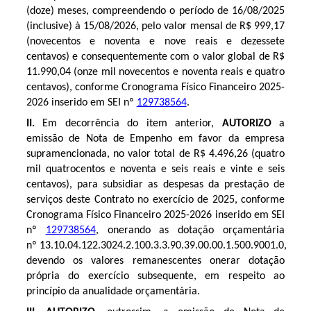
(doze) meses, compreendendo o período de 16/08/2025
(inclusive) à 15/08/2026, pelo valor mensal de R$ 999,17
(novecentos e noventa e nove reais e dezessete
centavos) e consequentemente com o valor global de R$
11.990,04 (onze mil novecentos e noventa reais e quatro
centavos), conforme Cronograma Físico Financeiro 2025-
2026 inserido em SEI nº
129738564
.
II.
E
m decorrência do item anterior,
AUTORIZO
a
emissão de Nota de Empenho em favor da empresa
supramencionada, no valor tota
l de
R$
4.496,26 (quatro
mil quatrocentos e noventa e seis reais e vinte e seis
centavos)
, para subsidiar as despesas da prestação de
serviços deste Contrato no exercício de
2025
, conforme
Cronograma Físico Financeiro 2025-2026
inserido em
SEI
nº
129738564
,
onerando as dotação orçamentária
nº 13.10.04.122.3024.2.100.3.3.90.39.00.00.1.500.9001.0
,
devendo os valores remanescentes onerar dotação
própria do exercício subsequente, em respeito ao
princípio da anualidade orçamentária.