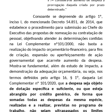
§ 7
Considera-se aumento de despesa a
prorrogação daquela criada por prazo
determinado."
Consoante se depreende do artigo 1º,
inciso I, do mencionado Decreto 54.851, de 2014, que
estabelece o procedimento para submissão ao Chefe do
Executivo das propostas de nomeação ou contratação de
pessoal, objetivando atender às determinações contidas
na Lei Complementar nº101/2000, não basta a
realização do impacto orçamentário-financeiro, para fins
de criação, expansão ou aperfeiçoamento de ação
governamental que acarrete aumento da despesa.
Mostra-se fundamental, além do estudo de impacto, a
demonstração da adequação orçamentária, ou seja, nos
o
termos definidos pelo artigo 16, § 1
, daquela Lei
Complementar nº 101/2020, que
a despesa seja objeto
de dotação específica e suficiente, ou que esteja
abrangida por crédito genérico, de forma que
somadas todas as despesas da mesma espécie,
realizadas e a realizar, previstas no programa de
trabalho, não sejam ultrapassados os limites