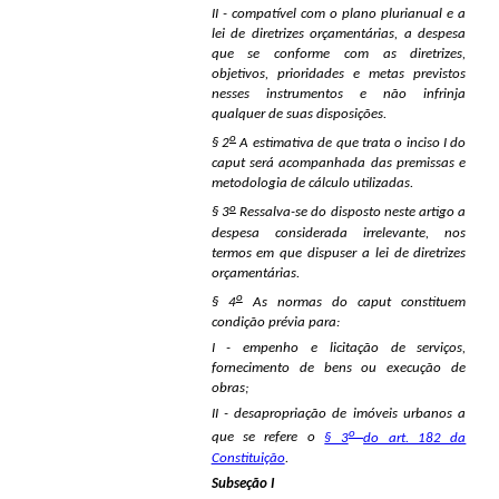
II - compatível com o plano plurianual e a
lei de diretrizes orçamentárias, a despesa
que se conforme com as diretrizes,
objetivos, prioridades e metas previstos
nesses instrumentos e não infrinja
qualquer de suas disposições.
o
§ 2
A estimativa de que trata o inciso I do
caput será acompanhada das premissas e
metodologia de cálculo utilizadas.
o
§ 3
Ressalva-se do disposto neste artigo a
despesa considerada irrelevante, nos
termos em que dispuser a lei de diretrizes
orçamentárias.
o
§ 4
As normas do caput constituem
condição prévia para:
I - empenho e licitação de serviços,
fornecimento de bens ou execução de
obras;
II - desapropriação de imóveis urbanos a
o
que se refere o
§ 3
do art. 182 da
Constituição
.
Subseção I