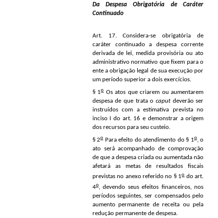
Da Despesa Obrigatória de Caráter
Continuado
Art. 17. Considera-se obrigatória de
caráter continuado a despesa corrente
derivada de lei, medida provisória ou ato
administrativo normativo que fixem para o
ente a obrigação legal de sua execução por
um período superior a dois exercícios.
o
§ 1
Os atos que criarem ou aumentarem
despesa de que trata o
caput
deverão ser
instruídos com a estimativa prevista no
inciso I do art. 16 e demonstrar a origem
dos recursos para seu custeio.
o
o
§ 2
Para efeito do atendimento do § 1
, o
ato será acompanhado de comprovação
de que a despesa criada ou aumentada não
afetará as metas de resultados fiscais
o
previstas no anexo referido no § 1
do art.
o
4
, devendo seus efeitos financeiros, nos
períodos seguintes, ser compensados pelo
aumento permanente de receita ou pela
redução permanente de despesa.