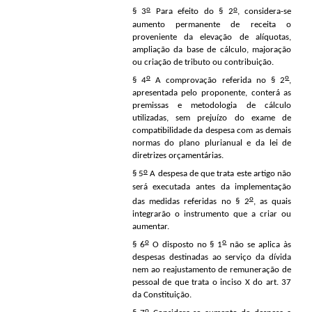
o
o
§ 3
Para efeito do § 2
, considera-se
aumento permanente de receita o
proveniente da elevação de alíquotas,
ampliação da base de cálculo, majoração
ou criação de tributo ou contribuição.
o
o
§ 4
A comprovação referida no § 2
,
apresentada pelo proponente, conterá as
premissas e metodologia de cálculo
utilizadas, sem prejuízo do exame de
compatibilidade da despesa com as demais
normas do plano plurianual e da lei de
diretrizes orçamentárias.
o
§ 5
A despesa de que trata este artigo não
será executada antes da implementação
o
das medidas referidas no § 2
, as quais
integrarão o instrumento que a criar ou
aumentar.
o
o
§ 6
O disposto no § 1
não se aplica às
despesas destinadas ao serviço da dívida
nem ao reajustamento de remuneração de
pessoal de que trata o inciso X do art. 37
da Constituição.
o