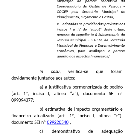
ratificação do parecer conclusivo da
Coordenadoria de Gestão de Pessoas –
COGEP pela Secretária Municipal de
Planejamento, Orçamento e Gestão;
V – adotadas as providências previstas nos
incisos I a IV do "caput" deste artigo,
remessa do expediente à Subsecretaria do
Tesouro Municipal – SUTEM, da Secretaria
Municipal de Finanças e Desenvolvimento
Econômico, para avaliação e parecer
quanto aos aspectos financeiros;”
In casu
, verifica-se que foram
devidamente juntados aos autos:
a) a justificativa pormenorizada do pedido
(art. 1º, inciso I, alínea “a”), documento SEI nº
099094377
;
b) estimativa de impacto orçamentário e
financeiro atualizado (art. 1º, inciso I, alínea “c”),
documento SEI nº
099220540
;
c) demonstrativo de adequação