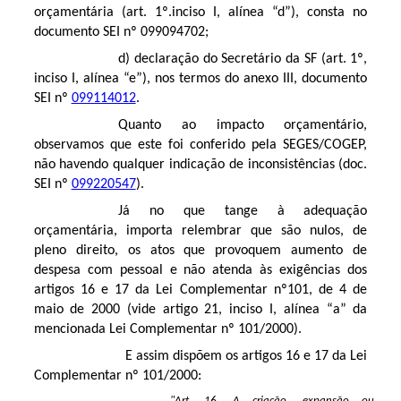
orçamentária (art. 1º.inciso I, alínea “d”), consta no
documento SEI nº
099094702
;
d) declaração do Secretário da SF (art. 1º,
inciso I, alínea “e”), nos termos do anexo III, documento
SEI nº
099114012
.
Quanto ao impacto orçamentário,
observamos que este foi conferido pela SEGES/COGEP,
não havendo qualquer indicação de inconsistências (doc.
SEI nº
099220547
).
Já no que tange à adequação
orçamentária, importa relembrar que são nulos, de
pleno direito, os atos que provoquem aumento de
despesa com pessoal e não atenda às exigências dos
artigos 16 e 17 da Lei Complementar nº101, de 4 de
maio de 2000 (vide artigo 21, inciso I, alínea “a” da
mencionada Lei Complementar nº 101/2000).
E assim dispõem os artigos 16 e 17 da Lei
Complementar nº 101/2000:
"Art. 16. A criação, expansão ou