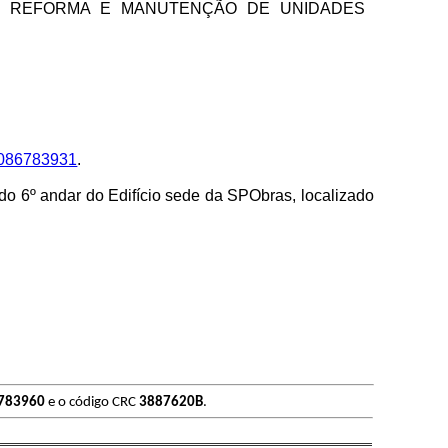
E REFORMA E MANUTENÇÃO DE UNIDADES
086783931
.
do 6º andar do Edifício sede da SPObras, localizado
783960
e o código CRC
3887620B
.