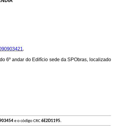
ÂNDIA
090903421
.
do 6º andar do Edifício sede da SPObras, localizado
903454
e o código CRC
6E2D1195
.