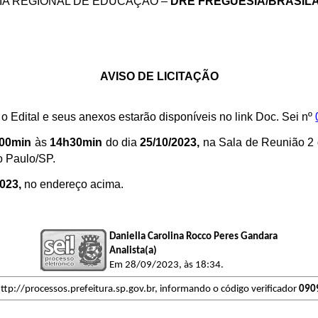
IA REGIONAL DE EDUCAÇÃO –
DRE
FREGUESIA/BRASIL
AVISO DE LICITAÇÃO
o Edital e seus anexos estarão disponíveis no link Doc. Sei nº
00min
às
14h30min
do dia
25/10/2023,
na Sala de Reunião 2 
o Paulo/SP.
2023,
no endereço acima.
Daniella Carolina Rocco Peres Gandara
Analista(a)
Em 28/09/2023, às 18:34.
ttp://processos.prefeitura.sp.gov.br, informando o código verificador
090