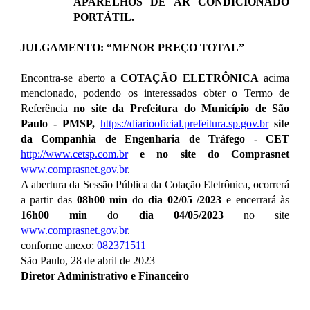
APARELHOS DE AR CONDICIONADO
PORTÁTIL.
JULGAMENTO: “
MENOR PREÇO TOTAL
”
Encontra-se aberto a
COTAÇÃO ELETRÔNICA
acima
mencionado, podendo os interessados obter o Termo de
Referência
no site
da Prefeitura do Município de São
Paulo - PMSP,
https://diariooficial.prefeitura.sp.gov.br
site
da Companhia de Engenharia de Tráfego - CET
http://www.cetsp.com.br
e no site do Comprasnet
www.comprasnet.gov.br
.
A abertura da Sessão Pública da Cotação Eletrônica, ocorrerá
a partir das
08h00 min
do
dia 02/05 /2023
e encerrará às
16h00 min
do
dia 04/05/2023
no site
www.comprasnet.gov.br
.
conforme anexo:
082371511
São Paulo, 28 de abril de 2023
Diretor Administrativo e Financeiro