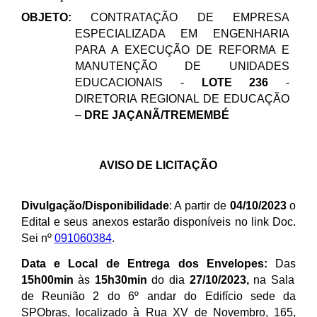
OBJETO:
CONTRATAÇÃO D
E EMPRESA
ESPECIALIZADA EM ENGENHARIA
PARA A EXECUÇÃO DE REFORMA E
MANUTENÇÃO DE UNIDADES
EDUCACIONAIS -
LOTE 236
-
DIRETORIA REGIONAL DE EDUCAÇÃO
–
DRE
JAÇANÃ/TREMEMBÉ
AVISO DE LICITAÇÃO
Divulgação/Disponibilidade
: A partir de
04/10/2023
o
Edital e seus anexos estarão disponíveis no link Doc.
Sei nº
091060384
.
Data e Local de Entrega dos Envelopes:
Das
15h00min
às
15h30min
do dia
27/10/2023,
na Sala
de Reunião 2 do 6º andar do Edifício sede da
SPObras, localizado à Rua XV de Novembro, 165,