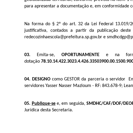
para apresentar a documentação e, em conformidade com
Na forma do § 2º do art. 32 da Lei Federal 13.019/2
justificativa, contados a partir da publicação des
redecozinhaescola@prefeitura.sp.gov.br e smdhcdgp@pref
03.
Emita-se,
OPORTUNAMENTE
e na forma 
dotação
78.10.14.422.3023.4.426.33503900.00.1500.90
04. DESIGNO
como GESTOR da parceria o servidor E
servidores Yasser Nasser Mazloum - RF: 843.678-9; Leand
05.
Publique-se
e, em seguida,
SMDHC/CAF/DOF/DEO
Jurídica desta Secretaria.