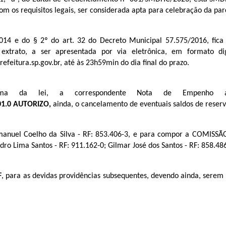
 os requisitos legais, ser considerada apta para celebração da par
014 e do § 2º do art. 32 do Decreto Municipal 57.575/2016, fica
te extrato, a ser apresentada por via eletrônica, em formato di
eitura.sp.gov.br, até às 23h59min do dia final do prazo.
da lei, a correspondente Nota de Empenho a f
01.0
AUTORIZO,
ainda, o cancelamento de eventuais saldos de reser
manuel Coelho da Silva - RF: 853.406-3, e para compor a COM
ro Lima Santos - RF: 911.162-0; Gilmar José dos Santos - RF: 858.48
F
, para as devidas providências subsequentes, devendo ainda, sere