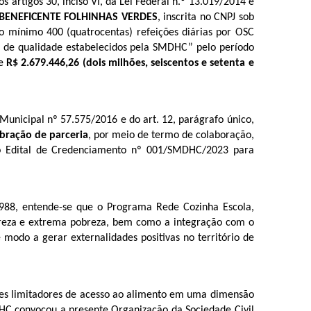
artigos 30, inciso VI, da Lei Federal n.º 13.019/2014 e
BENEFICENTE FOLHINHAS VERDES
, inscrita no
CNPJ sob
no mínimo 400 (quatrocentas) refeições diárias por OSC
s de qualidade estabelecidos pela SMDHC” pelo período
de
R$ 2.679.446,26 (dois milhões, seiscentos e setenta e
Municipal nº 57.575/2016 e do art. 12, parágrafo único,
bração de parceria
, por meio de termo de colaboração,
 do Edital de Credenciamento nº 001/SMDHC/2023 para
e 1988, entende-se que o Programa Rede Cozinha Escola,
obreza e extrema pobreza, bem como a integração com o
modo a gerar externalidades positivas no território de
tores limitadores de acesso ao alimento em uma dimensão
DHC convocou a presente Organização da Sociedade Civil