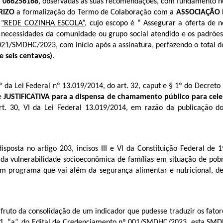
º 086256168
, observadas as suas recomendações, com fundamento nos 
RIZO
a formalização do Termo de Colaboração com a
ASSOCIAÇÃO 
"REDE COZINHA ESCOLA”
, cujo escopo é “ Assegurar a oferta de 
e necessidades da comunidade ou grupo social atendido e os padrõe
 021/SMDHC/2023, com início após a assinatura, perfazendo o total 
e seis centavos)
.
 da Lei Federal nº 13.019/2014, do art. 32, caput e § 1º do Decreto 
de
JUSTIFICATIVA para a dispensa de chamamento público para cele
art. 30, VI da Lei Federal 13.019/2014, em razão da publicação
 disposta no artigo 203, incisos III e VI da Constituição Federal d
o da vulnerabilidade socioeconômica de famílias em situação de p
m programa que vai além da segurança alimentar e nutricional, de 
, fruto da consolidação de um indicador que pudesse traduzir os fa
14.1, “a”, do Edital de Credenciamento nº 001/SMDHC/2023, esta SM