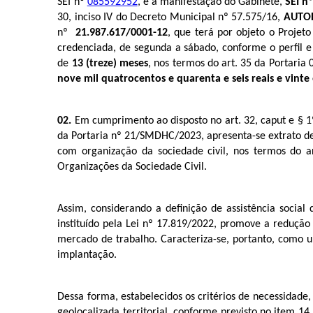
SEI nº
085592952
, e a manifestação do Gabinete,
SEI n
30, inciso IV do Decreto Municipal nº 57.575/16,
AUTO
nº
21.987.617/0001-12
, que terá por objeto o Projeto
credenciada, de segunda a sábado, conforme o perfil 
de
13 (treze) meses
, nos termos do art. 35 da Portaria
nove mil quatrocentos e quarenta e seis reais e vinte 
02.
Em cumprimento ao disposto no art. 32, caput e § 1º
da Portaria nº 21/SMDHC/2023, apresenta-se extrato 
com organização da sociedade civil, nos termos do 
Organizações da Sociedade Civil.
Assim, considerando a definição de assistência social
instituído pela Lei nº 17.819/2022, promove a reduçã
mercado de trabalho. Caracteriza-se, portanto, como u
implantação.
Dessa forma, estabelecidos os critérios de necessidade
geolocalizada territorial, conforme previsto no item 