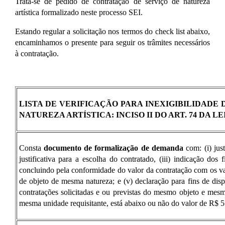
Trata-se de pedido de contratação de serviço de natureza
artística formalizado neste processo SEI.
Estando regular a solicitação nos termos do check list abaixo,
encaminhamos o presente para seguir os trâmites necessários
à contratação.
LISTA DE VERIFICAÇÃO PARA INEXIGIBILIDADE
NATUREZA ARTÍSTICA: INCISO II DO ART. 74 DA LEI
Consta
documento de formalização de demanda
com: (i) jus
justificativa para a escolha do contratado, (iii) indicação dos f
concluindo pela conformidade do valor da contratação com os va
de objeto de mesma natureza; e (v) declaração para fins de disp
contratações solicitadas e ou previstas do mesmo objeto e mesm
mesma unidade requisitante, está abaixo ou não do valor de R$ 