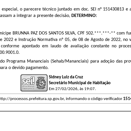
 especial, o parecere técnico juntado em doc. SEI n°
151430813
e a
passam a integrar a presente decisão,
DETERMINO:
unícipe
BRUNNA PAZ DOS SANTOS SILVA
, CPF 502.***.***-** com fu
de 2022 e Instrução Normativa nº 05, de 08 de Agosto de 2022, no 
 conforme apontado em laudo de avaliação constante no proce
500.9001.0
.
a do Programa Mananciais (Sehab/Mananciais) para adoção das pro
 para o devido pagamento.
Sidney Luiz da Cruz
Secretário Municipal de Habitação
Em 27/02/2026, às 19:07.
ttp://processos.prefeitura.sp.gov.br, informando o código verificador
151