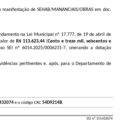
 manifestação de SEHAB/MANANCIAIS/OBRAS em doc.
ndamento na Lei Municipal nº 17.777, de 19 de abril de
valor de
R$
113.623,44
(
Cento e treze mil, seiscentos e
sso SEI nº
6014.2025/0006231-7
, onerando a dotação
vidências pertinentes e, após, para o Departamento de
432074
e o código CRC
54D9214B
.
SEI nº 151432074