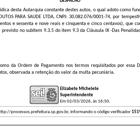
DESPACHO
rídica desta Autarquia constante destes autos, o qual adoto como f
ODUTOS PARA SAUDE LTDA
, CNPJ:
30.082.076/0001-74
, por tempest
entos e sessenta e nove reais e cinquenta e cinco centavos)
, que co
previsto no subitem 9.3.5 do item 9.3 da Cláusula IX -
Das Penalidad
como da Ordem de Pagamento nos termos requisitados por essa Di
tos, observada a retenção do valor da multa pecuniária.
Elizabete Michelete
Superintendente
Em 02/03/2026, às 16:50.
ttp://processos.prefeitura.sp.gov.br, informando o código verificador
151