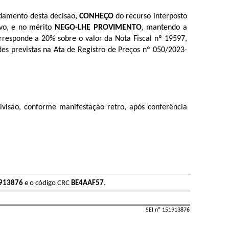
undamento desta decisão,
CONHEÇO
do recurso interposto
ivo, e no mérito
NEGO-LHE PROVIMENTO
,
mantendo a
rresponde a 20% sobre o valor da Nota Fiscal nº 19597,
es previstas na Ata de Registro de Preços nº 050/2023-
visão, conforme manifestação retro, após conferência
913876
e o código CRC
BE4AAF57
.
SEI nº 151913876