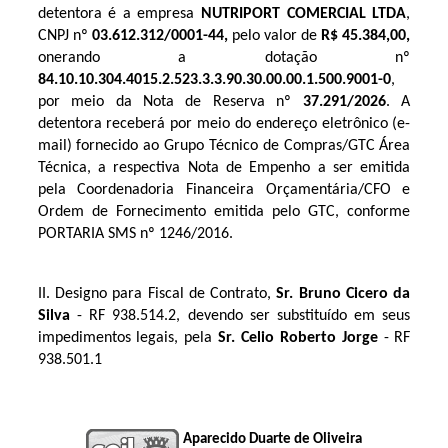
detentora é a empresa
NUTRIPORT COMERCIAL LTDA
,
CNPJ nº
03.612.312/0001-44
,
pelo valor de
R$ 45.384,00
,
onerando a dotação nº
84.10.10.304.4015.2.523
.3.3.90.30.00.00.1.500.9001-0
,
por meio da Nota de Reserva nº
37.291
/2026
. A
detentora receberá por meio do endereço eletrônico (e-
mail) fornecido ao Grupo Técnico de Compras/GTC Área
Técnica, a respectiva Nota de Empenho a ser emitida
pela Coordenadoria Financeira Orçamentária/CFO e
Ordem de Fornecimento emitida pelo GTC, conforme
PORTARIA SMS nº 1246/2016.
II. Designo para Fiscal de Contrato, 
Sr. Bruno Cicero da 
Silva
 - RF 
938.514.2
, devendo ser substituído em seus 
impedimentos legais, pela 
Sr. Celio Roberto Jorge
 - RF 
938.501.1
Aparecido Duarte de Oliveira