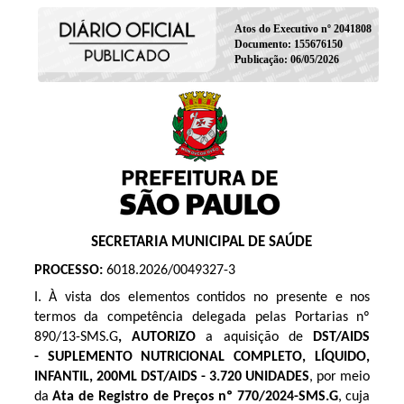
Atos do Executivo nº 2041808
Documento: 155676150
Publicação: 06/05/2026
SECRETARIA MUNICIPAL DE SAÚDE
PROCESSO:
6018.2026/0049327-3
I. À vista dos elementos contidos no presente e nos
termos da competência delegada pelas Portarias nº
890/13-SMS.G
, AUTORIZO
a aquisição de
DST/AIDS
- SUPLEMENTO NUTRICIONAL COMPLETO, LÍQUIDO,
INFANTIL, 200ML DST/AIDS - 3.720 UNIDADES
, por meio
da
Ata de Registro de Preços
nº 770/2024
-SMS.G
, cuja