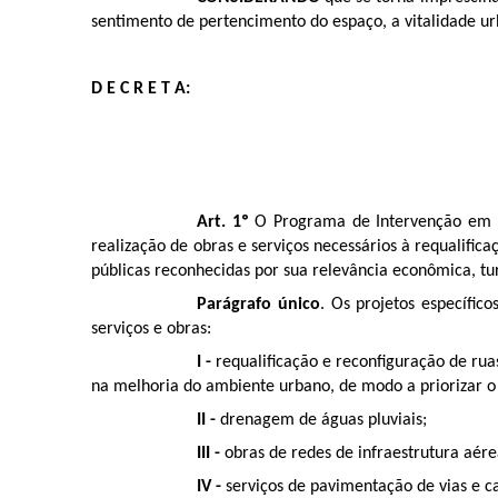
sentimento de pertencimento do espaço, a vitalidade urb
D E C R E T A:
Art. 1º
O Programa de Intervenção em Ru
realização de obras e serviços necessários à requalific
públicas reconhecidas por sua relevância econômica, tur
Parágrafo único
. Os projetos específic
serviços e obras:
I -
requalificação e reconfiguração de rua
na melhoria do ambiente urbano, de modo a priorizar o p
II -
drenagem de águas pluviais;
III -
obras de redes de infraestrutura aér
IV -
serviços de pavimentação de vias e c