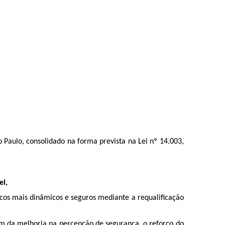
aulo, consolidado na forma prevista na Lei nº 14.003,
ei,
cos mais dinâmicos e seguros mediante a requalificação
ém da melhoria na percepção de segurança, o reforço do