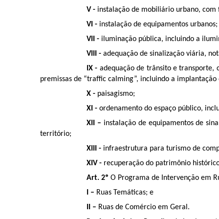
V -
instalação de mobiliário urbano, com
VI -
instalação de equipamentos urbanos;
VII -
iluminação pública, incluindo a ilum
VIII -
adequação de sinalização viária, not
IX -
adequação de trânsito e transporte,
premissas de “traffic calming”, incluindo a implantação 
X -
paisagismo;
XI -
ordenamento do espaço público, inclu
XII –
instalação de equipamentos de sinal
território;
XIII -
infraestrutura para turismo de comp
XIV -
recuperação do patrimônio histórico
Art. 2º
O Programa de Intervenção em Rua
I –
Ruas Temáticas; e
II –
Ruas de Comércio em Geral.