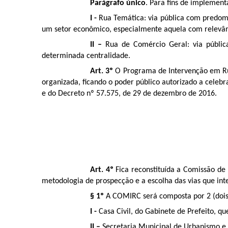
Parágrafo único
. Para fins de implement
I -
Rua Temática: via pública com predom
um setor econômico, especialmente aquela com relevânci
II –
Rua de Comércio Geral: via públic
determinada centralidade.
Art. 3º
O Programa de Intervenção em Rua
organizada, ficando o poder público autorizado a celeb
e do Decreto nº 57.575, de 29 de dezembro de 2016.
Art. 4º
Fica reconstituída a Comissão de
metodologia de prospecção e a escolha das vias que in
§ 1º
A COMIRC será composta por 2 (dois) 
I -
Casa Civil, do Gabinete de Prefeito, q
II –
Secretaria Municipal de Urbanismo e