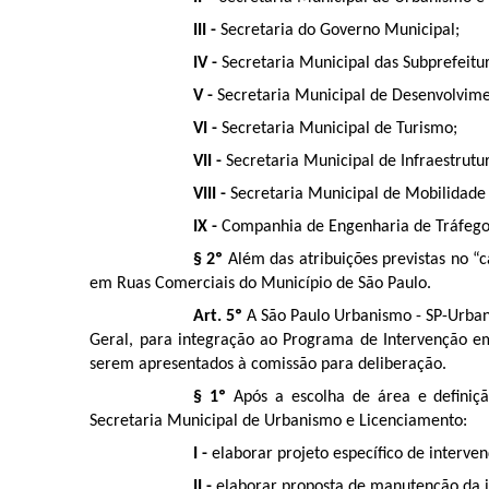
III -
Secretaria do Governo Municipal;
IV -
Secretaria Municipal das Subprefeitu
V -
Secretaria Municipal de Desenvolvim
VI -
Secretaria Municipal de Turismo;
VII -
Secretaria Municipal de Infraestrut
VIII -
Secretaria Municipal de Mobilidade 
IX -
Companhia de Engenharia de Tráfego
§ 2º
Além das atribuições previstas no
em Ruas Comerciais do Município de São Paulo.
Art. 5º
A São Paulo Urbanismo - SP-Urbani
Geral, para integração ao Programa de Intervenção em 
serem apresentados à comissão para deliberação.
§ 1º
Após a escolha de área e defini
Secretaria Municipal de Urbanismo e Licenciamento:
I -
elaborar projeto específico de interven
II -
elaborar proposta de manutenção da 