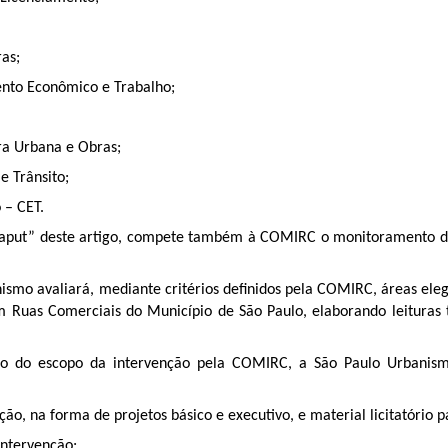
ras;
ento Econômico e Trabalho;
ura Urbana e Obras;
e Trânsito;
 – CET.
 “caput” deste artigo, compete também à COMIRC o monitoramento d
smo avaliará, mediante critérios definidos pela COMIRC, áreas ele
Ruas Comerciais do Município de São Paulo, elaborando leituras ter
ção do escopo da intervenção pela COMIRC, a São Paulo Urbanis
ção, na forma de projetos básico e executivo, e material licitatório 
intervenção;