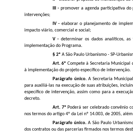
III -
promover a agenda participativa do p
intervenções;
IV -
elaborar o planejamento de implem
impacto viário, comercial e social;
V -
determinar os dados analíticos, a
implementação do Programa.
§ 2º
A São Paulo Urbanismo - SP-Urbanism
Art. 6º
Compete à Secretaria Municipal d
à implementação do projeto específico de intervenção.
Parágrafo único
. A Secretaria Municip
para auxiliá-las na execução de suas atribuições, inclu
específico de intervenção, assim como para a execução
decreto.
Art. 7º
Poderá ser celebrado convênio c
nos termos do artigo 4º da Lei nº 14.003, de 2005, além 
Parágrafo único.
A São Paulo Urbanismo
dos contratos ou das parcerias firmados nos termos dest