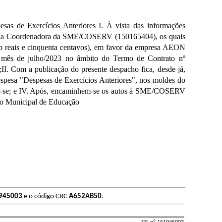
e Exercícios Anteriores I. À vista das informações
cho da Coordenadora da SME/COSERV (150165404), os quais
ro reais e cinquenta centavos), em favor da empresa AEON
no mês de julho/2023 no âmbito do Termo de Contrato nº
. Com a publicação do presente despacho fica, desde já,
espesa "Despesas de Exercícios Anteriores", nos moldes do
lique-se; e IV. Após, encaminhem-se os autos à SME/COSERV
rio Municipal de Educação
945003
e o código CRC
A652AB50
.