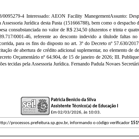
-4 Interessado: AEON Facility ManegementAssunto: Despesas d
 da Assessoria Jurídica desta Pasta (151666788), bem como o despa
esa consubstanciada no valor de R$ 234,50 (duzentos e trinta e quat
9.717/0001-46, referente ao desconto indevido a títulode faltas 
, para os fins do disposto no art. 3º do Decreto nº 57.630/2017;II
ação de abertura de crédito adicional suplementar, no elemento de d
 Decreto Orçamentário nº 64.904, de 15 de janeiro de 2026; III. Pub
ções tecidas pela Assessoria Jurídica. Fernando Padula Novaes Secretá
Patricia Benicio da Silva
Assistente Técnico(a) de Educação I
Em 02/03/2026, às 10:03.
ttp://processos.prefeitura.sp.gov.br, informando o código verificador
151