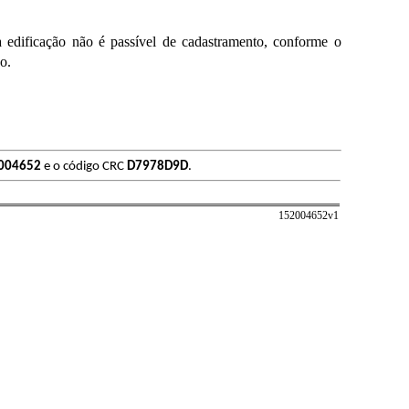
icação não é passível de cadastramento, conforme o
o.
004652
e o código CRC
D7978D9D
.
152004652v
1