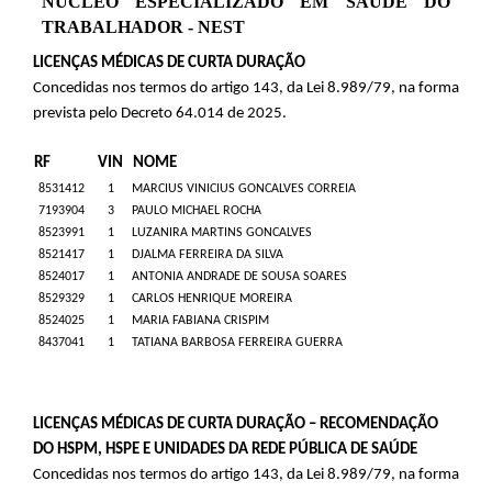
NÚCLEO ESPECIALIZADO EM SAÚDE DO
TRABALHADOR - NEST
LICENÇAS MÉDICAS DE CURTA DURAÇÃO
Concedidas nos termos do artigo 143, da Lei 8.989/79, na forma
prevista pelo Decreto 64.014 de 2025.
RF
VIN
NOME
8531412
1
MARCIUS VINICIUS GONCALVES CORREIA
7193904
3
PAULO MICHAEL ROCHA
8523991
1
LUZANIRA MARTINS GONCALVES
8521417
1
DJALMA FERREIRA DA SILVA
8524017
1
ANTONIA ANDRADE DE SOUSA SOARES
8529329
1
CARLOS HENRIQUE MOREIRA
8524025
1
MARIA FABIANA CRISPIM
8437041
1
TATIANA BARBOSA FERREIRA GUERRA
LICENÇAS MÉDICAS DE CURTA DURAÇÃO – RECOMENDAÇÃO
DO HSPM, HSPE E UNIDADES DA REDE PÚBLICA DE SAÚDE
Concedidas nos termos do artigo 143, da Lei 8.989/79, na forma