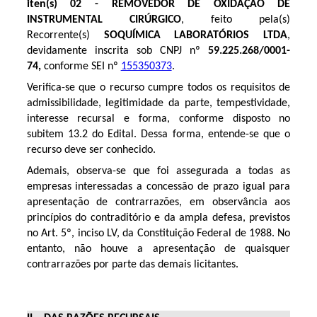
iten(s) 02 -
REMOVEDOR DE OXIDAÇÃO DE
INSTRUMENTAL CIRÚRGICO
, feito pela(s)
Recorrente(s)
SOQUÍMICA LABORATÓRIOS LTDA
,
devidamente inscrita sob CNPJ nº
59.225.268/0001-
74
,
conforme SEI nº
155350373
.
Verifica-se que o recurso cumpre todos os requisitos de
admissibilidade, legitimidade da parte, tempestividade,
interesse recursal e forma, conforme disposto no
subitem 13.2 do Edital. Dessa forma, entende-se que o
recurso deve ser conhecido.
Ademais, observa-se que foi assegurada a todas as
empresas interessadas a concessão de prazo igual para
apresentação de contrarrazões, em observância aos
princípios do contraditório e da ampla defesa, previstos
no Art. 5º, inciso LV, da Constituição Federal de 1988. No
entanto, não houve a apresentação de quaisquer
contrarrazões por parte das demais licitantes.