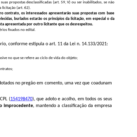
uas propostas desclassificadas (art. 59, V) ou ser inabilitados, se não
icitação (art. 62).
uturo contrato, os interessados apresentarão suas propostas com base
idas, burlados estarão os princípios da licitação, em especial o da
sta apresentada por outro licitante que os desrespeitou.
ios fixados no edital.
rio, conforme estipula o art. 11 da Lei n. 14.133/2021:
sive no que se refere ao ciclo de vida do objeto;
ntratos;
adotados no pregão em comento, uma vez que coadunam
CPL (
154198470
), que adoto e acolho, em todos os seus
-lo improcedente
, mantendo a classificação da empresa