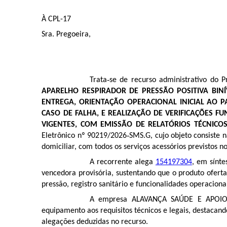
À CPL-17
Sra. Pregoeira,
Trata‑se de recurso administrativo do 
APARELHO RESPIRADOR DE PRESSÃO POSITIVA BINÍ
ENTREGA, ORIENTAÇÃO OPERACIONAL INICIAL AO P
CASO DE FALHA, E REALIZAÇÃO DE VERIFICAÇÕES 
VIGENTES, COM EMISSÃO DE RELATÓRIOS TÉCNICO
Eletrônico nº 90219/2026‑SMS.G, cujo objeto consiste 
domiciliar, com todos os serviços acessórios previstos n
A recorrente alega
154197304
, em sínt
vencedora provisória, sustentando que o produto ofert
pressão, registro sanitário e funcionalidades operaciona
A empresa ALAVANÇA SAÚDE E APOI
equipamento aos requisitos técnicos e legais, destacand
alegações deduzidas no recurso.