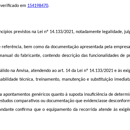
 verificado em
154198470
.
ncípios previstos na Lei nº 14.133/2021, notadamente legalidade, jul
 referência, bem como da documentação apresentada pela empresa r
anual do fabricante, contendo descrição das funcionalidades de pr
lido na Anvisa, atendendo ao art. 14 da Lei nº 14.133/2021 e às exig
sabilidade técnica, treinamento, manutenção e substituição imedia
 a apontamentos genéricos quanto à suposta insuficiência de deter
 estudos comparativos ou documentação que evidenciasse desconfor
ndante confirma que o equipamento da recorrida atende às exigênci