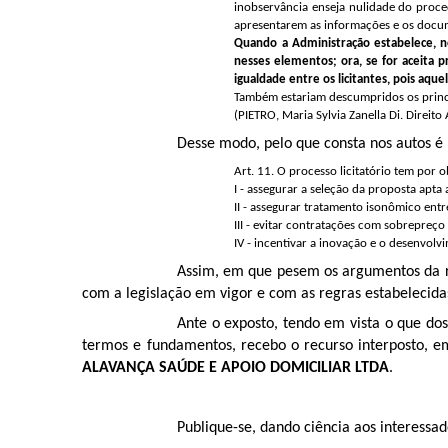
inobservância enseja nulidade do procedi
apresentarem as informações e os documen
Quando a Administração estabelece, no 
nesses elementos; ora, se for aceita p
igualdade entre os licitantes, pois aq
Também estariam descumpridos os princíp
(PIETRO, Maria Sylvia Zanella Di. Direito
Desse modo, pelo que consta nos autos é p
Art. 11.
O processo licitatório tem por o
I - assegurar a seleção da proposta apta
II - assegurar tratamento isonômico entr
III - evitar contratações com sobrepre
IV - incentivar a inovação e o desenvolv
Assim, em que pesem os argumentos da 
com a legislação em vigor e com as regras estabelecidas
Ante o exposto,
tendo em vista o que dos
termos e fundamentos, recebo o recurso interposto, em
ALAVANÇA SAÚDE E APOIO DOMICILIAR LTDA
.
Publique-se, dando ciência aos interessad