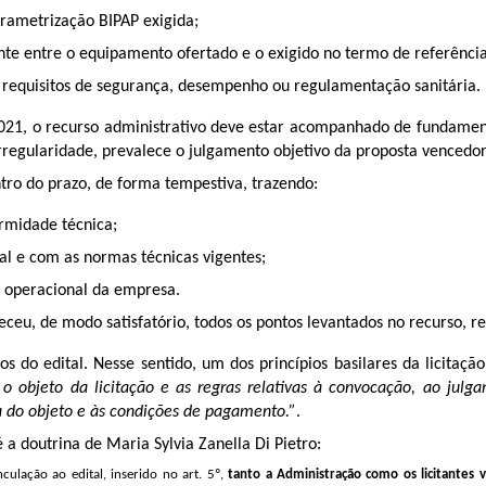
rametrização BIPAP exigida;
te entre o equipamento ofertado e o exigido no termo de referência
requisitos de segurança, desempenho ou regulamentação sanitária.
/2021, o recurso administrativo deve estar acompanhado de fundame
irregularidade, prevalece o julgamento objetivo da proposta vencedor
tro do prazo, de forma tempestiva, trazendo:
midade técnica;
l e com as normas técnicas vigentes;
 operacional da empresa.
ceu, de modo satisfatório, todos os pontos levantados no recurso, r
os do edital. Nesse sentido, um dos princípios basilares da licitaçã
 o objeto da licitação e as regras relativas à convocação, ao julg
ega do objeto e às condições de pagamento.”
.
 a doutrina de Maria Sylvia Zanella Di Pietro:
ulação ao edital, inserido no art. 5º,
tanto a Administração como os licitantes 