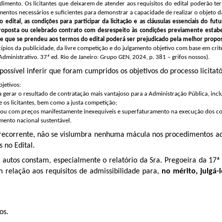
mento. Os licitantes que deixarem de atender aos requisitos do edital poderão ter s
tos necessários e suficientes para demonstrar a capacidade de realizar o objeto da l
edital, as condições para participar da licitação e as cláusulas essenciais do f
roposta ou celebrado contrato com desrespeito às condições previamente estabelec
uele que se prendeu aos termos do edital poderá ser prejudicado pela melhor propo
ios da publicidade, da livre competição e do julgamento objetivo com base em critér
 Administrativo. 37ª ed. Rio de Janeiro: Grupo GEN, 2024, p. 381 – grifos nossos).
ossível inferir que foram cumpridos os objetivos do processo licitató
bjetivos:
 a gerar o resultado de contratação mais vantajoso para a Administração Pública, inclu
e os licitantes, bem como a justa competição;
ço ou com preços manifestamente inexequíveis e superfaturamento na execução dos co
imento nacional sustentável.
recorrente, não se vislumbra nenhuma mácula nos procedimentos 
 no Edital.
 autos constam, especialmente o relatório da Sra. Pregoeira da 17ª 
 relação aos requisitos de admissibilidade para
,
no mérito, julgá
os.