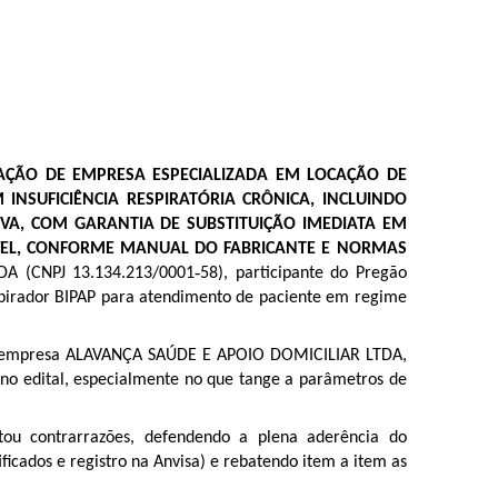
AÇÃO DE EMPRESA ESPECIALIZADA EM LOCAÇÃO DE
INSUFICIÊNCIA RESPIRATÓRIA CRÔNICA, INCLUINDO
IVA, COM GARANTIA DE SUBSTITUIÇÃO IMEDIATA EM
CÁVEL, CONFORME MANUAL DO FABRICANTE E NORMAS
A (CNPJ 13.134.213/0001‑58), participante do Pregão
espirador BIPAP para atendimento de paciente em regime
ela empresa ALAVANÇA SAÚDE E APOIO DOMICILIAR LTDA,
 no edital, especialmente no que tange a parâmetros de
tou contrarrazões, defendendo a plena aderência do
ficados e registro na Anvisa) e rebatendo item a item as