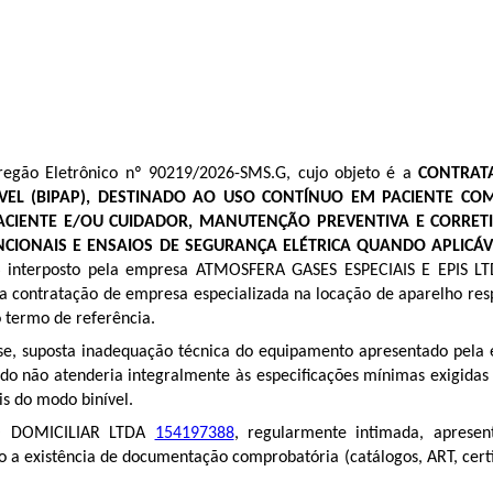
Pregão Eletrônico nº 90219/2026-SMS.G, cujo objeto é a
CONTRAT
VEL (BIPAP), DESTINADO AO USO CONTÍNUO EM PACIENTE COM 
ACIENTE E/OU CUIDADOR, MANUTENÇÃO PREVENTIVA E CORRET
FUNCIONAIS E ENSAIOS DE SEGURANÇA ELÉTRICA QUANDO APLI
S
interposto pela empresa ATMOSFERA GASES ESPECIAIS E EPIS LTD
na contratação de empresa especializada na locação de aparelho r
o termo de referência.
ese, suposta inadequação técnica do equipamento apresentado p
ado não atenderia integralmente às especificações mínimas exigidas
is do modo binível.
O DOMICILIAR LTDA
154197388
, regularmente intimada, apresen
o a existência de documentação comprobatória (catálogos, ART, certi