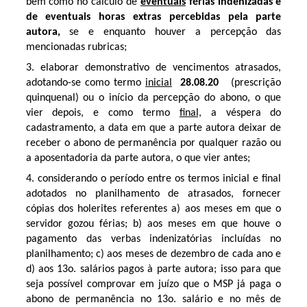
bem como no cálculo de
eventuais
férias indenizadas e
de eventuais horas extras percebidas pela parte
autora,
se e enquanto houver a percepção das
mencionadas rubricas;
3.
elaborar demonstrativo de vencimentos atrasados,
adotando-se como termo
inicial
28.08.20
(prescrição
quinquenal) ou o início da percepção do abono, o que
vier depois, e como termo
final,
a véspera do
cadastramento, a data em que a parte autora deixar de
receber o abono de permanência por qualquer razão ou
a aposentadoria da parte autora, o que vier antes;
4. considerando o período entre os termos inicial e final
adotados no planilhamento de atrasados,
fornecer
cópias dos holerites referentes a) aos meses em que o
servidor gozou férias; b) aos meses em que houve o
pagamento das verbas indenizatórias incluídas no
planilhamento; c) a
os meses de dezembro de cada ano e
d) aos 13o. salários pagos à parte autora; isso para que
seja possível comprovar em juízo que o MSP já paga o
abono de permanência no 13o. salário e no mês de