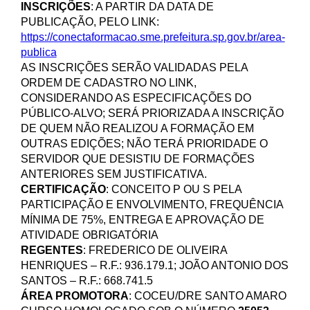
INSCRIÇÕES
: A PARTIR DA DATA DE
PUBLICAÇÃO, PELO LINK:
https://conectaformacao.sme.prefeitura.sp.gov.br/area-
publica
AS INSCRIÇÕES SERÃO VALIDADAS PELA
ORDEM DE CADASTRO NO LINK,
CONSIDERANDO AS ESPECIFICAÇÕES DO
PÚBLICO-ALVO; SERÁ PRIORIZADA A INSCRIÇÃO
DE QUEM NÃO REALIZOU A FORMAÇÃO EM
OUTRAS EDIÇÕES; NÃO TERÁ PRIORIDADE O
SERVIDOR QUE DESISTIU DE FORMAÇÕES
ANTERIORES SEM JUSTIFICATIVA.
CERTIFICAÇÃO
: CONCEITO P OU S PELA
PARTICIPAÇÃO E ENVOLVIMENTO, FREQUÊNCIA
MÍNIMA DE 75%, ENTREGA E APROVAÇÃO DE
ATIVIDADE OBRIGATÓRIA
REGENTES
: FREDERICO DE OLIVEIRA
HENRIQUES – R.F.: 936.179.1; JOÃO ANTONIO DOS
SANTOS – R.F.: 668.741.5
ÁREA PROMOTORA
: COCEU/DRE SANTO AMARO