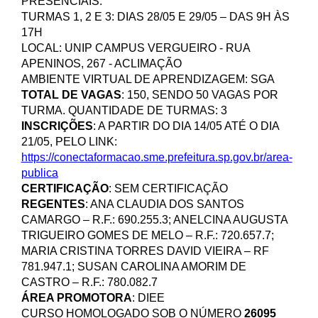
PRESENCIAIS:
TURMAS 1, 2 E 3: DIAS 28/05 E 29/05 – DAS 9H ÀS
17H
LOCAL: UNIP CAMPUS VERGUEIRO - RUA
APENINOS, 267 - ACLIMAÇÃO
AMBIENTE VIRTUAL DE APRENDIZAGEM: SGA
TOTAL DE VAGAS
: 150, SENDO 50 VAGAS POR
TURMA. QUANTIDADE DE TURMAS: 3
INSCRIÇÕES
:
A PARTIR DO DIA 14/05 ATÉ O DIA
21/05
, PELO LINK:
https://conectaformacao.sme.prefeitura.sp.gov.br/area-
publica
CERTIFICAÇÃO
: SEM CERTIFICAÇÃO
REGENTES
:
ANA CLAUDIA DOS SANTOS
CAMARGO – R.F.: 690.255.3; ANELCINA AUGUSTA
TRIGUEIRO GOMES DE MELO – R.F.: 720.657.7;
MARIA CRISTINA TORRES DAVID VIEIRA – RF
781.947.1; SUSAN CAROLINA AMORIM DE
CASTRO – R.F.:
780.082.7
ÁREA PROMOTORA
:
DIEE
CURSO HOMOLOGADO SOB O NÚMERO
26095