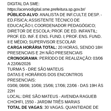
DIGITAL DA SME:
https://acervodigital.sme.prefeitura.sp.gov.br/
PÚBLICO-ALVO
:
ANALISTA DE INF.CULT.E DESP. -
ED.FÍSICA; ASSISTENTE TÉCNICO DE
EDUCAÇÃO I; COORDENADOR PEDAGÓGICO;
DIRETOR DE ESCOLA; PROF. DE ED. INFANTIL;
PROF. ED. INF. E ENS. FUND. I; PROF. ENS. FUND.
II E MÉDIO; SUPERVISOR ESCOLAR
CARGA HORÁRIA TOTAL:
20 HORAS
, SENDO
18
H
PRESENCIAIS E 2H NÃO PRESENCIAIS
CRONOGRAMA
: PERÍODO DE REALIZAÇÃO: 03/06
A 22/06/2026
TURMA 5 - DRE SÃO MATEUS
DATAS E HORÁRIOS DOS ENCONTROS
PRESENCIAIS:
03/06; 08/06; 10/06; 15/06; 17/06; 22/06 - DAS 19H ÀS
22H
LOCAL: DRE SÃO MATEUS - AVENIDA RAGUEB
CHOHFI, 1550 - JARDIM TRÊS MARIAS
TOTAL DE VAGAS
:
30
VAGAS. QUANTIDADE DE