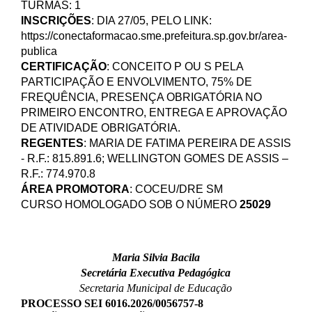
TURMAS: 1
INSCRIÇÕES
: DIA 27/05, PELO LINK:
https://conectaformacao.sme.prefeitura.sp.gov.br/area-
publica
CERTIFICAÇÃO
: CONCEITO P OU S PELA
PARTICIPAÇÃO E ENVOLVIMENTO, 75% DE
FREQUÊNCIA, PRESENÇA OBRIGATÓRIA NO
PRIMEIRO ENCONTRO, ENTREGA E APROVAÇÃO
DE ATIVIDADE OBRIGATÓRIA.
REGENTES
: MARIA DE FATIMA PEREIRA DE ASSIS
- R.F.: 815.891.6; WELLINGTON GOMES DE ASSIS –
R.F.:
774.970.8
ÁREA PROMOTORA
: COCEU/DRE SM
CURSO HOMOLOGADO SOB O NÚMERO
25029
Maria Silvia Bacila
Secretária Executiva Pedagógica
Secretaria Municipal de Educação
PROCESSO SEI 6016.2026/0056757-8