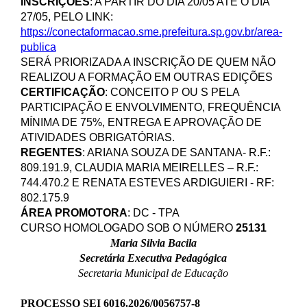
INSCRIÇÕES
: A PARTIR DO DIA 20/05 ATÉ O DIA
27/05, PELO LINK:
https://conectaformacao.sme.prefeitura.sp.gov.br/area-
publica
SERÁ PRIORIZADA A INSCRIÇÃO DE QUEM NÃO
REALIZOU A FORMAÇÃO EM OUTRAS EDIÇÕES
CERTIFICAÇÃO
: CONCEITO P OU S PELA
PARTICIPAÇÃO E ENVOLVIMENTO, FREQUÊNCIA
MÍNIMA DE 75%, ENTREGA E APROVAÇÃO DE
ATIVIDADES OBRIGATÓRIAS.
REGENTES
: ARIANA SOUZA DE SANTANA- R.F.:
809.191.9, CLAUDIA MARIA MEIRELLES – R.F.:
744.470.2 E RENATA ESTEVES ARDIGUIERI - RF:
802.175.9
ÁREA PROMOTORA
: DC - TPA
CURSO HOMOLOGADO SOB O NÚMERO
25131
Maria Silvia Bacila
Secretária Executiva Pedagógica
Secretaria Municipal de Educação
PROCESSO SEI 6016.2026/0056757-8