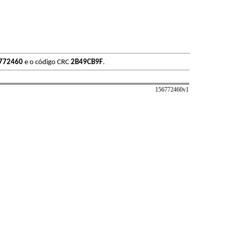
772460
e o código CRC
2B49CB9F
.
156772460v
1