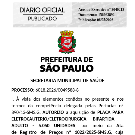
Atos do Executivo nº 2040212
Documento: 156663892
Publicação: 06/05/2026
SECRETARIA MUNICIPAL DE SAÚDE
PROCESSO:
6018.2026/0049588-8
I. À vista dos elementos contidos no presente e nos
termos da competência delegada pelas Portarias nº
890/13-SMS.G
, AUTORIZO
a aquisição de
PLACA PARA
ELETROCAUTERIO/ELETROCIRURGICA BIPARTIDA –
ADULTO - 5.050 UNIDADES
, por meio da
Ata
de Registro de Preços
nº 1022/2025
-SMS.G
, cuja