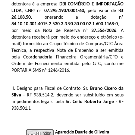
detentora é a empresa
DBI COMÉRCIO E IMPORTAÇÃO
LTDA
, CNPJ nº
07.295.190/0001-60
,
pelo valor de
R$
26.108,50
,
onerando a dotação nº
84.10.10.301.4015.2.530
.3.3.90.30.00.02.1.600.1168-0
,
por meio da Nota de Reserva nº
37.556
/2026
. A
detentora receberá por meio do endereço eletrônico (e-
mail) fornecido ao Grupo Técnico de Compras/GTC Área
Técnica, a respectiva Nota de Empenho a ser emitida
pela Coordenadoria Financeira Orçamentária/CFO e
Ordem de Fornecimento emitida pelo GTC, conforme
PORTARIA SMS nº 1246/2016.
II. Designo para Fiscal de Contrato, 
Sr. Bruno Cicero da 
Silva
 - RF 
938.514.2
, devendo ser substituído em seus 
impedimentos legais, pela 
Sr. Celio Roberto Jorge
 - RF 
938.501.1
Aparecido Duarte de Oliveira