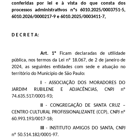
conferidas por lei e à vista do que consta dos
processos administrativos nºs 6010.2025/0003751-5,
6010.2026/0000217-9 e 6010.2025/0003411-7,
D E C R E T A:
Art. 1º
Ficam declaradas de utilidade
pública, nos termos da Lei nº 18.067, de 2 de janeiro de
2024, as seguintes entidades com sede e atuação no
território do Município de São Paulo:
I
- ASSOCIAÇÃO DOS MORADORES DO
JARDIM RUBILENE E ADJACÊNCIAS, CNPJ nº
74.635.517/0001-93;
II
- CONGREGAÇÃO DE SANTA CRUZ –
CENTRO CULTURAL PROFISSIONALIZANTE (CCP), CNPJ nº
60.993.193/0017-18;
III
- INSTITUTO AMIGOS DO SANTA, CNPJ
nº 50.514.182/0001-97.