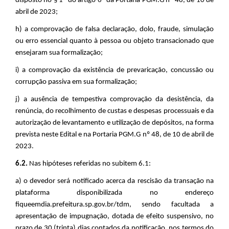
disposto no § 1º do artigo 6º da Portaria PGM.G nº 48, de 10 de
abril de 2023;
h) a comprovação de falsa declaração, dolo, fraude, simulação
ou erro essencial quanto à pessoa ou objeto transacionado que
ensejaram sua formalização;
i) a comprovação da existência de prevaricação, concussão ou
corrupção passiva em sua formalização;
j) a ausência de tempestiva comprovação da desistência, da
renúncia, do recolhimento de custas e despesas processuais e da
autorização de levantamento e utilização de depósitos, na forma
prevista neste Edital e na Portaria PGM.G nº 48, de 10 de abril de
2023.
6.2.
Nas hipóteses referidas no subitem 6.1:
a) o devedor será notificado acerca da rescisão da transação na
plataforma disponibilizada no endereço
fiqueemdia.prefeitura.sp.gov.br/tdm,
sendo facultada a
apresentação de impugnação, dotada de efeito suspensivo, no
prazo de 30 (trinta) dias contados da notificação, nos termos do