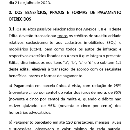
dia 21 de julho de 2023.
3. DOS BENEFÍCIOS, PRAZOS E FORMAS DE PAGAMENTO
OFERECIDOS
3.1.
Os sujeitos passivos relacionados nos Anexos I, II e III deste
Edital deverão transacionar
todos
os créditos de sua titularidade
relativos
exclusivamente aos cadastros imobiliários (SQL) e
mobiliários (CCM), bem como
todos
os autos de infração e
respectivos exercícios listados no Anexo II que integra o presente
Edital
, discriminados nos itens “a”, “b”, “c” e “d” do subitem 1.1
deste edital, elegíveis à transação, de acordo com os seguintes
benefícios, prazos e formas de pagamento:
a) Pagamento em parcela única, à vista, com redução de 95%
(noventa e cinco por cento) do valor dos juros de mora, de 95%
(noventa e cinco por cento) da multa e, quando o débito não
estiver ajuizado, de 95% (noventa e cinco por cento) dos
honorários advocatícios;
b) Pagamento parcelado em até 120 prestações, mensais, iguais
e sucessivas, observado o valor mínimo de cada parcela,