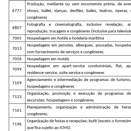
Produção, mediante ou sem encomenda prévia, de evento
6777
shows, ballet, danças, desfiles, bailes, teatros, óperas, c
congêneres
Fotografia e cinematografia, inclusive revelação, a
6807
reprodução, trucagem e congêneres (inclusive para televisã
7005
Hospedagem em hotéis e hotelaria marítima
Hospedagem em pensões, albergues, pousadas, hospedar
7013
com fornecimento de serviços e congêneres
7056
Hospedagem em motéis
Hospedagem em apart-service condominiais, flat, apar
7099
residence-service, suite service e congêneres
Agenciamento e intermediação de programas de turismo, 
7109
hospedagens e congêneres
Organização, promoção e execução de programas de t
7123
excursões, hospedagens e congêneres
Planejamento, organização e administração de feira
7161
congêneres.
Organização de festas e recepções; bufê (exceto o forneci
7196
que fica sujeito ao ICMS)