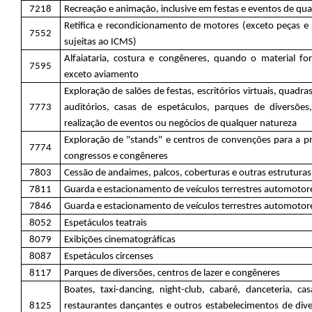
7218
Recreação e animação, inclusive em festas e eventos de qu
Retífica e recondicionamento de motores (exceto peças e
7552
sujeitas ao ICMS)
Alfaiataria, costura e congêneres, quando o material for
7595
exceto aviamento
Exploração de salões de festas, escritórios virtuais, quadras
7773
auditórios, casas de espetáculos, parques de diversões
realização de eventos ou negócios de qualquer natureza
Exploração de "stands" e centros de convenções para a p
7774
congressos e congêneres
7803
Cessão de andaimes, palcos, coberturas e outras estrutura
7811
Guarda e estacionamento de veículos terrestres automotor
7846
Guarda e estacionamento de veículos terrestres automotores
8052
Espetáculos teatrais
8079
Exibições cinematográficas
8087
Espetáculos circenses
8117
Parques de diversões, centros de lazer e congêneres
Boates, taxi-dancing, night-club, cabaré, danceteria, c
8125
restaurantes dançantes e outros estabelecimentos de div