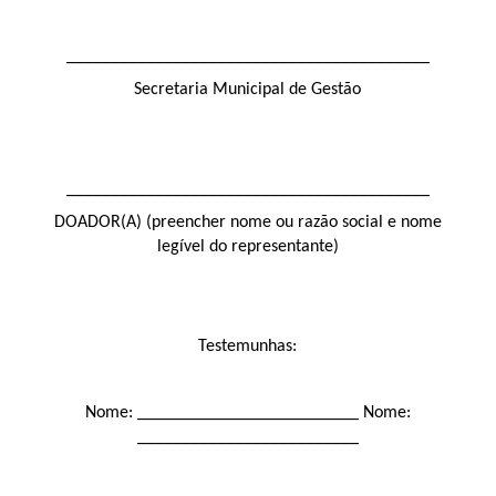
_________________________________________
Secretaria Municipal de Gestão
_________________________________________
DOADOR(A) (preencher nome ou razão social e nome
legível do representante)
Testemunhas:
Nome: _________________________ Nome:
_________________________