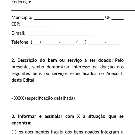
Endereço:
___________________________________________________
Município: _____________________________ UF:_____
CEP: _____________
E-mail: ____________________________
Telefone: (___) _______-______ (___) _______-______
2. Descrição do bem ou serviço a ser doado:
Pelo
presente, venho demonstrar interesse na doação dos
seguintes bens ou serviços especificados no Anexo II
deste Edital:
- XXXX (especificação detalhada)
3. Informar e assinalar com X a situação que se
encontra:
( ) os documentos fiscais dos bens doados integram a