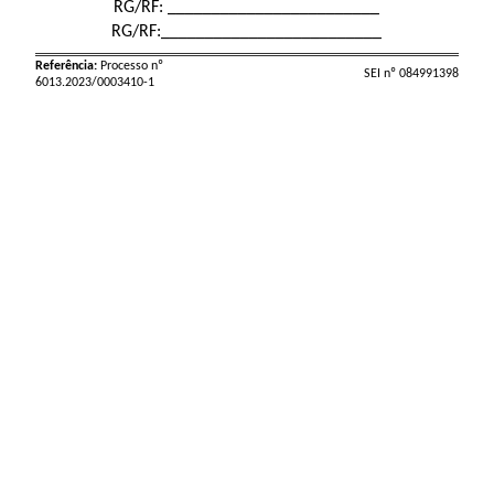
RG/RF: ________________________
RG/RF:_________________________
Referência:
Processo nº
SEI nº 084991398
6013.2023/0003410-1