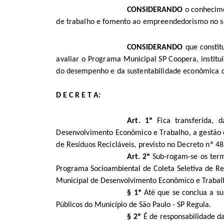
CONSIDERANDO
o
conhecime
de trabalho e fomento ao empreendedorismo no s
CONSIDERANDO
que constit
avaliar o Programa Municipal SP Coopera, instit
do desempenho e da sustentabilidade econômica d
D E C R E T A:
Art. 1º
Fica transferida, 
Desenvolvimento Econômico e Trabalho, a gestão d
de Resíduos Recicláveis, previsto no Decreto nº 4
Art. 2º
Sub-rogam-se os termo
Programa
Socioambiental de Coleta Seletiva de Re
Municipal de Desenvolvimento Econômico e Trabalh
§ 1º
Até que se conclua a su
Públicos do Município de São Paulo - SP Regula.
§ 2º
É de responsabilidade da