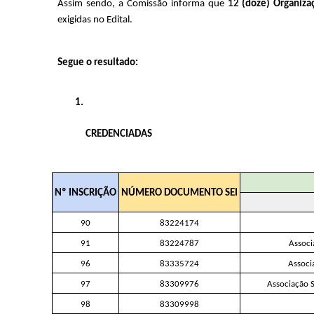
Assim sendo, a Comissão informa que 
12
 (doze) Organiza
exigidas no Edital.
Segue o resultado:
CREDENCIADAS
Nº INSCRIÇÃO
NÚMERO DOCUMENTO SEI
90
83224174
91
83224787
Associ
96
83335724
Associ
97
83309976
Associação S
98
83309998