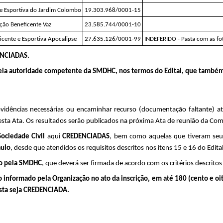
e Esportiva do Jardim Colombo
19.303.968/0001-15
ção Beneficente Vaz
23.585.744/0001-10
icente e Esportiva Apocalipse
27.635.126/0001-99
INDEFERIDO - Pasta com as fot
ENCIADAS.
pela autoridade competente da SMDHC, nos termos do Edital, que também 
vidências necessárias ou encaminhar recurso (documentação faltante) at
desta Ata. Os resultados serão publicados na próxima Ata de reunião da Com
Sociedade Civil
 aqui 
CREDENCIADAS
, bem como aquelas que tiveram seus
aulo
, desde que atendidos os requisitos descritos nos itens 15 e 16 do Edital
ção pela SMDHC
, que deverá ser firmada de acordo com os critérios descrito
informado pela Organização no ato da inscrição, em até 180 (cento e oiten
esta seja CREDENCIADA.