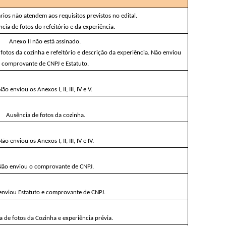
rios não atendem aos requisitos previstos no edital. 
ncia de fotos do refeitório e da experiência.
Anexo II não está assinado. 
otos da cozinha e refeitório e descrição da experiência. Não enviou 
comprovante de CNPJ e Estatuto. 
Não enviou os Anexos I, II, III, IV e V. 
Ausência de fotos da cozinha.
Não enviou os Anexos I, II, III, IV e IV.
Não enviou o comprovante de CNPJ.
enviou Estatuto e comprovante de CNPJ.
a de fotos da Cozinha e experiência prévia.