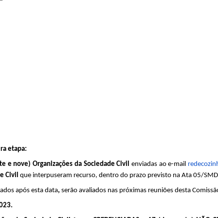
ira etapa:
te e nove) Organizações da Sociedade Civil
 enviadas ao e-mail 
redecozin
 Civil 
que interpuseram recurso, dentro do prazo previsto na Ata 05/SM
zados após esta data
, 
serão avaliados nas próximas reuniões desta Comissã
023. 