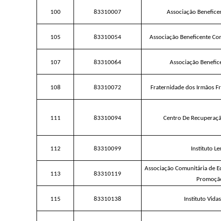
100
83310007
Associação Benefice
105
83310054
Associação Beneficente Com
107
83310064
Associação Benefic
108
83310072
Fraternidade dos Irmãos F
111
83310094
Centro De Recuperaçã
112
83310099
Instituto Le
Associação Comunitária de E
113
83310119
Promoção
115
83310138
Instituto Vida