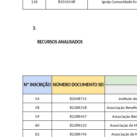
116
83310148
Igreja Comunidade Ev
RECURSOS ANALISADOS
Nº INSCRIÇÃO
NÚMERO DOCUMENTO SEI
54
82048715
Instituto d
58
82286318
Associação Benefi
59
82286457
Associação Ben
60
82286522
Associação de M
62
82286745
Associação de 