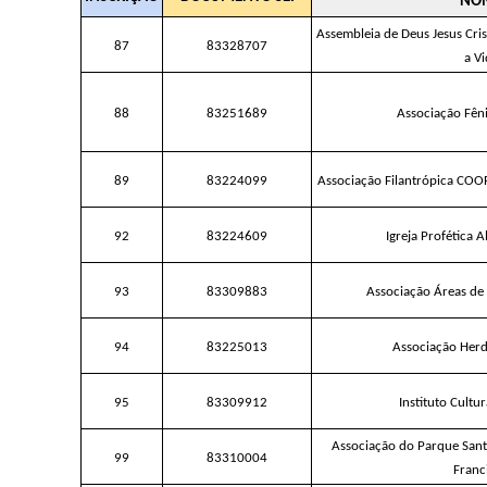
NO
Assembleia de Deus Jesus Cris
87
83328707
a V
88
83251689
Associação Fêni
89
83224099
Associação Filantrópica COO
92
83224609
Igreja Profética 
93
83309883
Associação Áreas de 
94
83225013
Associação Herd
95
83309912
Instituto Cultu
Associação do Parque Santa
99
83310004
Franc