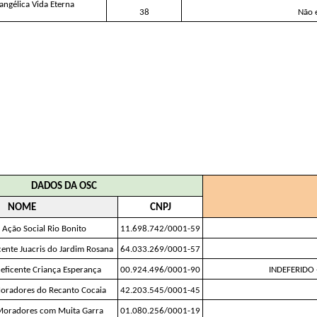
angélica Vida Eterna
38
Não 
DADOS DA OSC
NOME
CNPJ
e Ação Social Rio Bonito
11.698.742/0001-59
cente Juacris do Jardim Rosana
64.033.269/0001-57
eficente Criança Esperança
00.924.496/0001-90
INDEFERIDO 
oradores do Recanto Cocaia
42.203.545/0001-45
Moradores com Muita Garra
01.080.256/0001-19