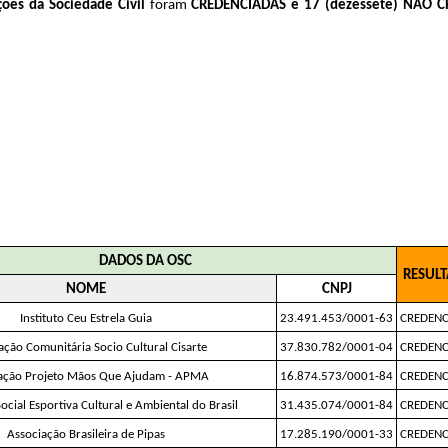
ções da Sociedade Civil 
foram 
CREDENCIADAS e 17 (dezessete) NÃO 
DADOS DA OSC
RESUL
NOME
CNPJ
Instituto Ceu Estrela Guia
23.491.453/0001-63
CREDEN
ação Comunitária Socio Cultural Cisarte
37.830.782/0001-04
CREDEN
ação Projeto Mãos Que Ajudam - APMA
16.874.573/0001-84
CREDEN
ocial Esportiva Cultural e Ambiental do Brasil
31.435.074/0001-84
CREDEN
Associação Brasileira de Pipas
17.285.190/0001-33
CREDEN