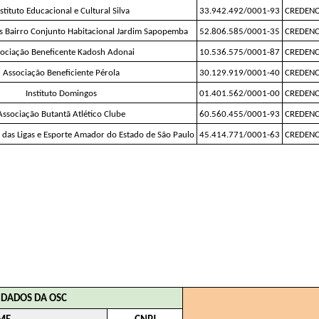
nstituto Educacional e Cultural Silva
33.942.492/0001-93
CREDEN
 Bairro Conjunto Habitacional Jardim Sapopemba
52.806.585/0001-35
CREDEN
ociação Beneficente Kadosh Adonai
10.536.575/0001-87
CREDEN
Associação Beneficiente Pérola
30.129.919/0001-40
CREDEN
Instituto Domingos
01.401.562/0001-00
CREDEN
Associação Butantã Atlético Clube
60.560.455/0001-93
CREDEN
 das Ligas e Esporte Amador do Estado de São Paulo
45.414.771/0001-63
CREDEN
DADOS DA OSC