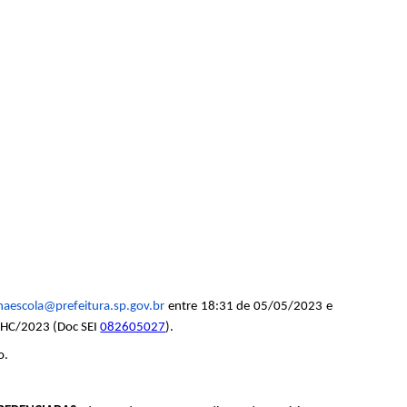
haescola@prefeitura.sp.gov.br
 entre 18:31 de 05/05/2023 e 
DHC/2023 (Doc SEI 
082605027
).
o.