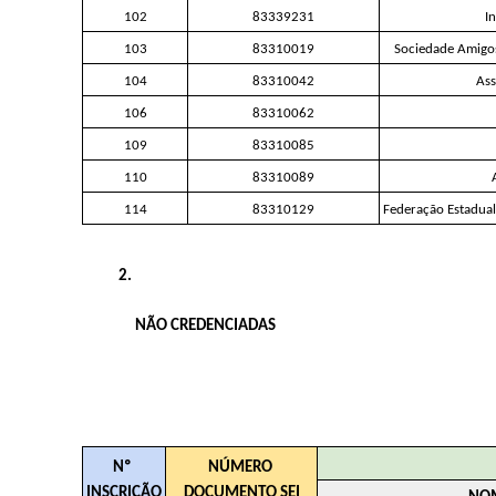
102
83339231
I
103
83310019
Sociedade Amigos
104
83310042
Ass
106
83310062
109
83310085
110
83310089
114
83310129
Federação Estadual
NÃO CREDENCIADAS 
Nº 
NÚMERO 
INSCRIÇÃO
DOCUMENTO SEI