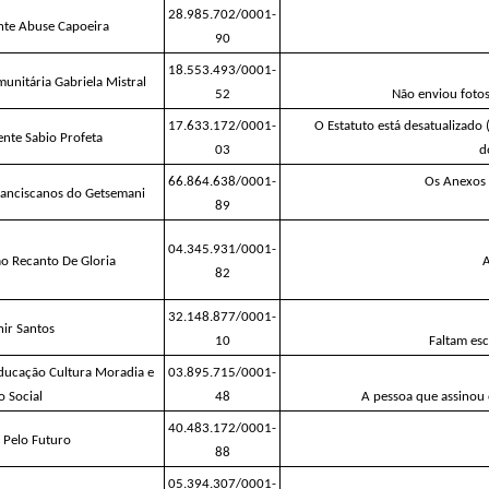
28.985.702/0001-
nte Abuse Capoeira
90
18.553.493/0001-
unitária Gabriela Mistral
52
Não enviou fotos 
17.633.172/0001-
O Estatuto está desatualizado
ente Sabio Profeta
03
d
66.864.638/0001-
Os Anexos 
ranciscanos do Getsemani
89
04.345.931/0001-
o Recanto De Gloria
82
32.148.877/0001-
nir Santos
10
Faltam esc
ducação Cultura Moradia e 
03.895.715/0001-
 Social
48
A pessoa que assinou
40.483.172/0001-
s Pelo Futuro
88
05.394.307/0001-