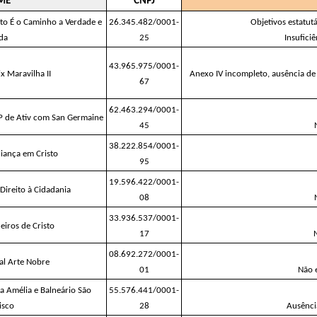
ME
CNPJ
to É o Caminho a Verdade e 
26.345.482/0001-
Objetivos estatutá
ida
25
Insuficiê
43.965.975/0001-
x Maravilha II
Anexo IV incompleto, ausência de f
67
62.463.294/0001-
P de Ativ com San Germaine
45
38.222.854/0001-
Aliança em Cristo
95
19.596.422/0001-
Direito à Cidadania
08
33.936.537/0001-
eiros de Cristo
17
08.692.272/0001-
ral Arte Nobre
01
Não 
 Amélia e Balneário São 
55.576.441/0001-
isco
28
Ausênci