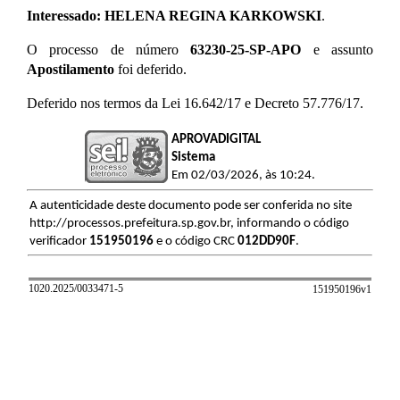
Interessado: HELENA REGINA KARKOWSKI
.
O processo de número
63230-25-SP-APO
e assunto
Apostilamento
foi deferido.
Deferido nos termos da Lei 16.642/17 e Decreto 57.776/17.
APROVADIGITAL
Sistema
Em 02/03/2026, às 10:24.
A autenticidade deste documento pode ser conferida no site
http://processos.prefeitura.sp.gov.br, informando o código
verificador
151950196
e o código CRC
012DD90F
.
1020.2025/0033471-5
151950196v
1