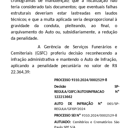
cronogramas de manutenção; que a fiscalização não
teria considerado tais documentos; que eventuais falhas
estruturais deveriam estar lastreadas em laudos
técnicos; e que a multa aplicada seria desproporcional à
gravidade da conduta, pleiteando, ao final, o
arquivamento do Auto ou, subsidiariamente, a redução
da penalidade.
A Gerência de Serviços Funerários e
Cemiteriais (GSFC) proferiu decisão reconhecendo a
infração administrativa e mantendo o Auto de Infração,
aplicando a penalidade pecuniária no valor de R$
22.364,39:
PROCESSO 9310.2024/0002529-8
Decisão SP-
REGULA/GSFC/AUTOSINFRACAO Nº
122213662
AUTO DE INFRAÇÃO Nº
065/SP-
REGULA/GFISP/2024
PROCESSO SEI Nº
9310.2024/0002529-8
AUTUADO:
Cemitérios e Crematórios São
Paulo SPE S/A