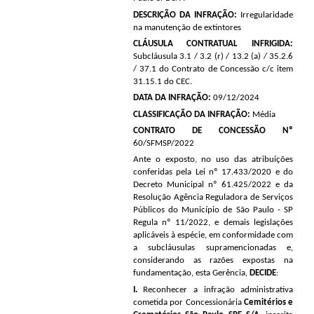
DESCRIÇÃO DA INFRAÇÃO:
Irregularidade
na manutenção de extintores
CLÁUSULA CONTRATUAL INFRIGIDA:
Subcláusula 3.1 / 3.2 (r) / 13.2 (a) / 35.2.6
/ 37.1 do Contrato de Concessão c/c item
31.15.1 do CEC.
DATA DA INFRAÇÃO:
09/12/2024
CLASSIFICAÇÃO DA INFRAÇÃO:
Média
CONTRATO DE CONCESSÃO Nº
60/SFMSP/2022
Ante o exposto, no uso das atribuições
conferidas pela Lei nº 17.433/2020 e do
Decreto Municipal nº 61.425/2022 e da
Resolução Agência Reguladora de Serviços
Públicos do Município de São Paulo - SP
Regula nº 11/2022, e demais legislações
aplicáveis à espécie, em conformidade com
a subcláusulas
supramencionadas e,
considerando as razões expostas na
fundamentação, esta Gerência,
DECIDE
:
I.
Reconhecer a infração administrativa
cometida por
Concessionária
Cemitérios e