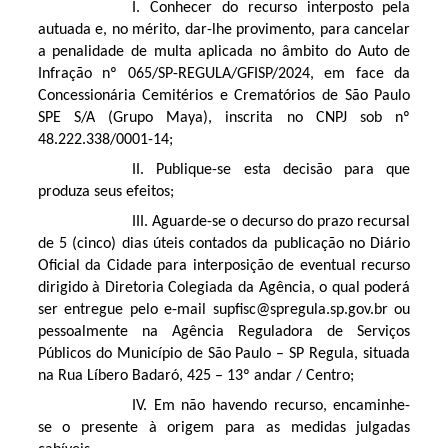
I. Conhecer do recurso interposto pela
autuada e, no mérito, dar-lhe provimento, para cancelar
a penalidade de multa aplicada no âmbito do Auto de
Infração nº 065/SP-REGULA/GFISP/2024, em face da
Concessionária Cemitérios e Crematórios de São Paulo
SPE S/A (Grupo Maya), inscrita no CNPJ sob nº
48.222.338/0001-14;
II. Publique-se esta decisão para que
produza seus efeitos;
III. Aguarde-se o decurso do prazo recursal
de 5 (cinco) dias úteis contados da publicação no Diário
Oficial da Cidade para interposição de eventual recurso
dirigido à Diretoria Colegiada da Agência, o qual poderá
ser entregue pelo e-mail supfisc@spregula.sp.gov.br ou
pessoalmente na Agência Reguladora de Serviços
Públicos do Município de São Paulo – SP Regula, situada
na Rua Líbero Badaró, 425 – 13º andar / Centro;
IV. Em não havendo recurso, encaminhe-
se o presente à origem para as medidas julgadas