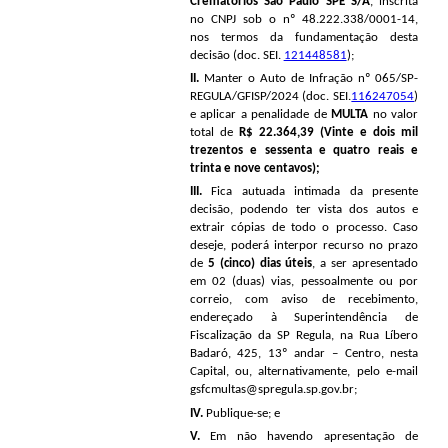
Crematórios São Paulo SPE S/A
, inscrita
no CNPJ sob o nº 48.222.338/0001-14,
nos termos da fundamentação desta
decisão (doc. SEI.
121448581
);
II.
Manter o Auto de Infração nº 065/SP-
REGULA/GFISP/2024 (doc. SEI.
116247054
)
e aplicar a penalidade de
MULTA
no valor
total de
R$ 22.364,39 (Vinte e dois mil
trezentos e sessenta e quatro reais e
trinta e nove centavos)
;
III.
Fica autuada intimada da presente
decisão, podendo ter vista dos autos e
extrair cópias de todo o processo. Caso
deseje, poderá interpor recurso no prazo
de
5 (cinco) dias úteis
, a ser apresentado
em 02 (duas) vias, pessoalmente ou por
correio, com aviso de recebimento,
endereçado à Superintendência de
Fiscalização da SP Regula, na Rua Líbero
Badaró, 425, 13º andar – Centro, nesta
Capital, ou, alternativamente, pelo e-mail
gsfcmultas@spregula.sp.gov.br;
IV.
Publique-se; e
V.
Em não havendo apresentação de