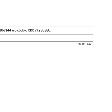
806144
e o código CRC
7F23CBEC
.
156806144v
1