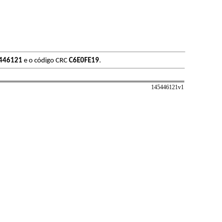
446121
e o código CRC
C6E0FE19
.
145446121v
1