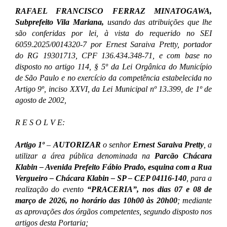
RAFAEL FRANCISCO FERRAZ MINATOGAWA,
Subprefeito Vila Mariana,
usando das atribuições que lhe
são conferidas por lei, à vista do requerido no SEI
6059.2025/0014320-7 por
Ernest Saraiva Pretty, portador
do RG 19301713, CPF 136.434.348-71, e com base no
disposto no artigo 114, § 5º da Lei Orgânica do Município
de São Paulo e no exercício da competência estabelecida no
Artigo 9º, inciso XXVI, da Lei Municipal nº 13.399, de 1º de
agosto de 2002,
R E S O L V E:
Artigo 1º
–
AUTORIZAR
o senhor
Ernest Saraiva Pretty
, a
utilizar a área pública denominada na
Parcão Chácara
Klabin – Avenida Prefeito Fábio Prado, esquina com a Rua
Vergueiro – Chácara Klabin – SP – CEP 04116-140
, para a
realização do evento
“PRACERIA”, nos dias 07 e 08 de
março de 2026, no horário das 10h00 às 20h00
; mediante
as aprovações dos órgãos competentes,
segundo disposto nos
artigos desta Portaria;