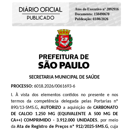
Atos do Executivo nº 2092916
Documento: 158490670
Publicação: 03/06/2026
SECRETARIA MUNICIPAL DE SAÚDE
PROCESSO:
6018.2026/0061693-6
I. À vista dos elementos contidos no presente e nos
termos da competência delegada pelas Portarias nº
890/13-SMS.G
, AUTORIZO
a aquisição de
CARBONATO
DE CALCIO 1.250 MG (EQUIVALENTE A 500 MG DE
CA++) COMPRIMIDO - 3.912.000 UNIDADES
, por meio
da
Ata de Registro de Preços
nº 912/2025
-SMS.G
, cuja