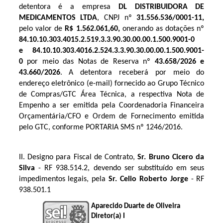
detentora é a empresa
DL DISTRIBUIDORA DE
MEDICAMENTOS LTDA
, CNPJ nº
31.556.536/0001-11
,
pelo valor de
R$ 1.562.061,60
,
onerando as dotações nº
84.10.10.303.4015.2.519
.3.3.90.30.00.00.1.500.9001-0
e 84.10.10.303.4016.2.524.3.3.90.30.00.00.1.500.9001-
0
por meio das Notas de Reserva nº
43.658/2026 e
43.660
/2026
. A detentora receberá por meio do
endereço eletrônico (e-mail) fornecido ao Grupo Técnico
de Compras/GTC Área Técnica, a respectiva Nota de
Empenho a ser emitida pela Coordenadoria Financeira
Orçamentária/CFO e Ordem de Fornecimento emitida
pelo GTC, conforme PORTARIA SMS nº 1246/2016.
II. Designo para Fiscal de Contrato, 
Sr. Bruno Cicero da 
Silva
 - RF 
938.514.2
, devendo ser substituído em seus 
impedimentos legais, pela 
Sr. Celio Roberto Jorge
 - RF 
938.501.1
Aparecido Duarte de Oliveira
Diretor(a) I