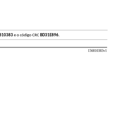
810383
e o código CRC
BD31E896
.
156810383v
1