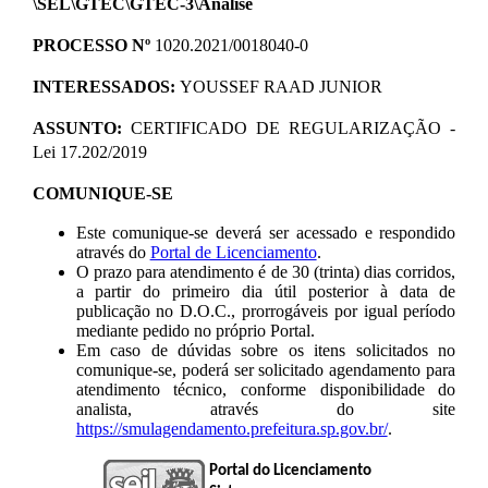
\SEL\GTEC\GTEC-3\Análise
PROCESSO Nº
1020.2021/0018040-0
INTERESSADOS:
YOUSSEF RAAD JUNIOR
ASSUNTO:
CERTIFICADO DE REGULARIZAÇÃO -
Lei 17.202/2019
COMUNIQUE-SE
Este comunique-se deverá ser acessado e respondido
através do
Portal de Licenciamento
.
O prazo para atendimento é de 30 (trinta) dias corridos,
a partir do primeiro dia útil posterior à data de
publicação no D.O.C., prorrogáveis por igual período
mediante pedido no próprio Portal.
Em caso de dúvidas sobre os itens solicitados no
comunique-se, poderá ser solicitado agendamento para
atendimento técnico, conforme disponibilidade do
analista, através do site
https://smulagendamento.prefeitura.sp.gov.br/
.
Portal do Licenciamento