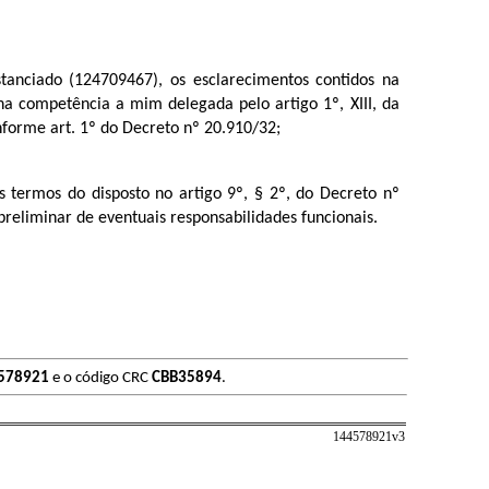
tanciado (124709467), os esclarecimentos contidos na
 na competência a mim delegada pelo artigo 1º, XIII, da
forme art. 1º do Decreto nº 20.910/32;
termos do disposto no artigo 9º, § 2º, do Decreto nº
preliminar de eventuais responsabilidades funcionais.
578921
e o código CRC
CBB35894
.
144578921v
3